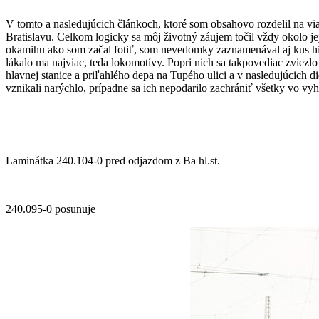
V tomto a nasledujúcich článkoch, ktoré som obsahovo rozdelil na via
Bratislavu. Celkom logicky sa môj životný záujem točil vždy okolo je
okamihu ako som začal fotiť, som nevedomky zaznamenával aj kus histór
lákalo ma najviac, teda lokomotívy. Popri nich sa takpovediac zviezl
hlavnej stanice a priľahlého depa na Tupého ulici a v nasledujúcich 
vznikali narýchlo, prípadne sa ich nepodarilo zachrániť všetky vo v
Laminátka 240.104-0 pred odjazdom z Ba hl.st.
240.095-0 posunuje