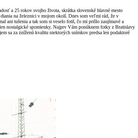
ladosť a 25 rokov svojho života, skrátka slovenské hlavné mesto
 diania na železnici v mojom okolí. Dnes som veľmi rád, že v
 ani tušenia a tak som si veselo fotil, čo mi prišlo zaujímavé a
 už len nostalgické spomienky. Najprv Vám ponúknem fotky z Bratislavy
ujem sa za zníženú kvalitu niektorých snímkov predsa len podaktoré