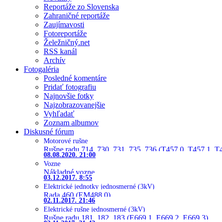
Reportáže zo Slovenska
Zahraničné reportáže
Zaujímavosti
Fotoreportáže
Želežničný.net
RSS kanál
Archív
Fotogaléria
Posledné komentáre
Pridať fotografiu
Najnovšie fotky
Najzobrazovanejšie
Vyhľadať
Zoznam albumov
Diskusné fórum
Motorové rušne
Rušne radu 714, 730, 731, 735, 736 (T457.0, T457.1, T
08.08.2020. 21:00
Vozne
Nákladné vozne
03.12.2017. 8:55
Elektrické jednotky jednosmerné (3kV)
Rada 460 (EM488.0)
02.11.2017. 21:46
Elektrické rušne jednosmerné (3kV)
Rušne radu 181, 182, 183 (E669.1, E669.2, E669.3)