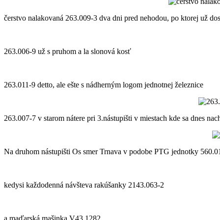
čerstvo nalakovaná 263.009-3 dva dni pred nehodou, po ktorej už dost
263.006-9 už s pruhom a la slonová kosť
263.011-9 detto, ale ešte s nádherným logom jednotnej železnice
263.007-7 v starom nátere pri 3.nástupišti v miestach kde sa dnes nac
Na druhom nástupišti Os smer Trnava v podobe PTG jednotky 560.0
kedysi každodenná návšteva rakúšanky 2143.063-2
a maďarská mašinka V43 1282