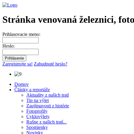
Stránka venovaná železnici, fot
Prihlasovacie meno:
Heslo:
Zaregistrujte sa!
Zabudnuté heslo?
Domov
Články a reportáže
Aktuality z našich tratí
Tip na výlet
Zaujímavosti z histórie
Fotoprofily
Cyklovýlety
Rušne z našich tratí...
Spomienky
Novinky