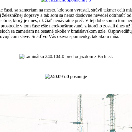
c častí, sa zameriam na mesto, kde som vyrastal, strávil takmer celú m
j železničnej dopravy a tak som sa neraz doslovne nevedel odtrhnúť od
ie, ktorý je dnes, už žiaľ nenávratne preč. V tej dobe som o tom nemal
o prostredie v tom čase ešte nerekonštruované, z ktorého zostali dnes
dieloch sa zameriam na ostatné okolie v bratislavskom uzle. Ospravedlň
yhovujúcom stave. Snáď vo Vás oživia spomienky, tak ako u mňa.