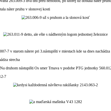
ala náter pruhu v slonovej kosti
hádza strecha
12-7