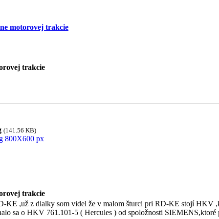
ne motorovej trakcie
rovej trakcie
g
(141.56 KB)
rovej trakcie
D-KE ,už z dialky som videl že v malom šturci pri RD-KE stojí HKV ,kt
alo sa o HKV 761.101-5 ( Hercules ) od spoložnosti SIEMENS,ktoré 