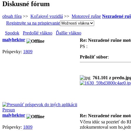
Diskusné fórum
obsah fóra
>>
Koľajové vozidlá
>>
Motorové rušne
Nezradené ruš
Registrujte sa na prispievanie
Spodok
Predošlé vlákno
Ďalšie vlákno
malyhektor
Re: Nezradené rušne moto
PS :
Príspevky:
1809
Priložiť súbor
:
761.101 z predu.jp
Presun
malyhektor
Re: Nezradené rušne moto
Včera idúc sa pozrieť do R
Príspevky:
1809
zdokumentoval som ho,jedn