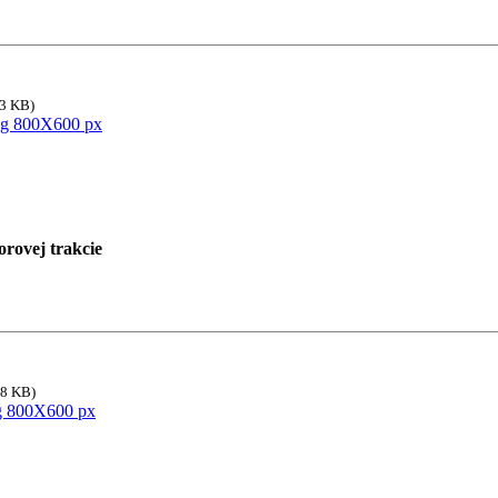
43 KB)
rovej trakcie
88 KB)