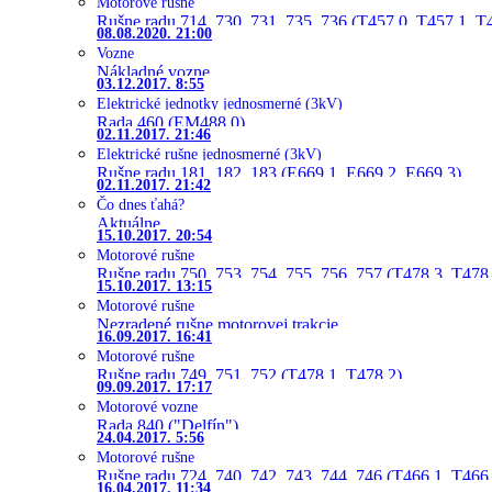
Motorové rušne
Rušne radu 714, 730, 731, 735, 736 (T457.0, T457.1, T
08.08.2020. 21:00
Vozne
Nákladné vozne
03.12.2017. 8:55
Elektrické jednotky jednosmerné (3kV)
Rada 460 (EM488.0)
02.11.2017. 21:46
Elektrické rušne jednosmerné (3kV)
Rušne radu 181, 182, 183 (E669.1, E669.2, E669.3)
02.11.2017. 21:42
Čo dnes ťahá?
Aktuálne
15.10.2017. 20:54
Motorové rušne
Rušne radu 750, 753, 754, 755, 756, 757 (T478.3, T478
15.10.2017. 13:15
Motorové rušne
Nezradené rušne motorovej trakcie
16.09.2017. 16:41
Motorové rušne
Rušne radu 749, 751, 752 (T478.1, T478.2)
09.09.2017. 17:17
Motorové vozne
Rada 840 ("Delfín")
24.04.2017. 5:56
Motorové rušne
Rušne radu 724, 740, 742, 743, 744, 746 (T466.1, T466.
16.04.2017. 11:34