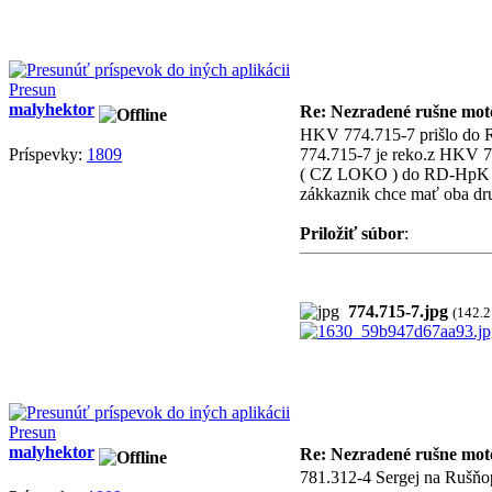
Presun
malyhektor
Re: Nezradené rušne moto
HKV 774.715-7 prišlo do R
Príspevky:
1809
774.715-7 je reko.z HKV 77
( CZ LOKO ) do RD-HpK má 
zákkaznik chce mať oba dr
Priložiť súbor
:
774.715-7.jpg
(142.
Presun
malyhektor
Re: Nezradené rušne moto
781.312-4 Sergej na Rušňo