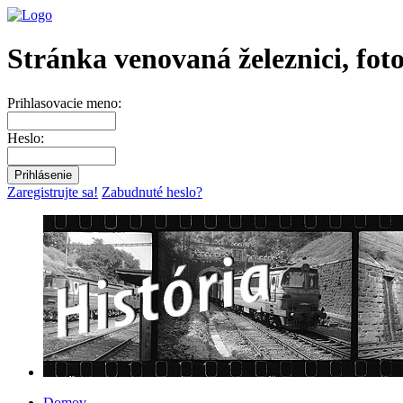
Stránka venovaná železnici, fot
Prihlasovacie meno:
Heslo:
Zaregistrujte sa!
Zabudnuté heslo?
Domov