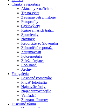
Články a reportáže
Aktuality z našich tratí
Tip na výlet
Zaujímavosti z histórie
Fotoprofily
Cyklovýlety
Rušne z našich tratí...
Spomienky
Novinky
Reportáže zo Slovenska
Zahraničné reportáže
Zaujímavosti
Fotoreportáže
Želežničný.net
RSS kanál
Archív
Fotogaléria
Posledné komentáre
Pridať fotografiu
Najnovšie fotky
Najzobrazovanejšie
Vyhľadať
Zoznam albumov
Diskusné fórum