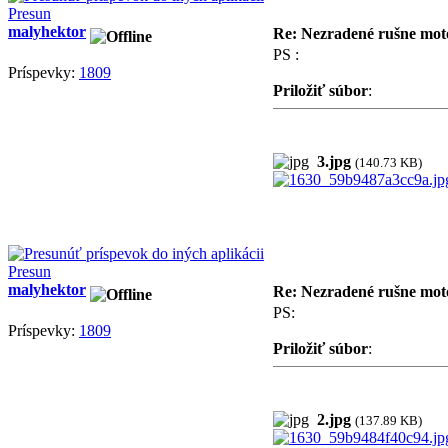
Presun
malyhektor
Re: Nezradené rušne moto
PS :
Príspevky:
1809
Priložiť súbor
:
3.jpg
(140.73 KB)
Presun
malyhektor
Re: Nezradené rušne moto
PS:
Príspevky:
1809
Priložiť súbor
:
2.jpg
(137.89 KB)