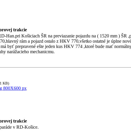
rovej trakcie
D-Han.pri Košiciach ŠR na previazanie pojazdu na ( 1520 mm ) ŠR ,
0,hlavný rám a pojazd ostalo z HKV 770,všetko ostatné je úplne nové,
byť prepravené ešte jeden kus HKV 774 ,ktoré bude mať normálny s
uhy narážacieho mechanicmu.
21 KB)
rovej trakcie
paráde v RD-Košice.