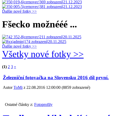
Ďalšie nové fotky >>
Fšecko možnééé ...
Ďalšie nové fotky >>
Všetky nové fotky >>
(1)
2
3
»
Železniční fotovačka na Slovensku 2016 díl první.
Autor
ToMi
z 22.08.2016 12:00:00
(
8859 zobrazené
)
Ostatné články z:
Fotoprofily