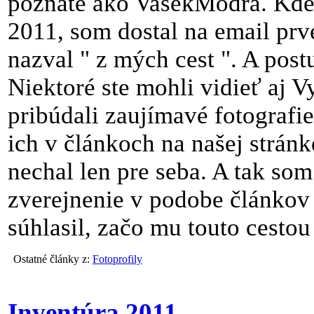
poznáte ako VasekModra. Kde 
2011, som dostal na email prv
nazval " z mých cest ". A post
Niektoré ste mohli vidieť aj Vy
pribúdali zaujímavé fotografi
ich v článkoch na našej stránk
nechal len pre seba. A tak som
zverejnenie v podobe článkov 
súhlasil, začo mu touto cesto
Ostatné články z:
Fotoprofily
Inventúra 2011