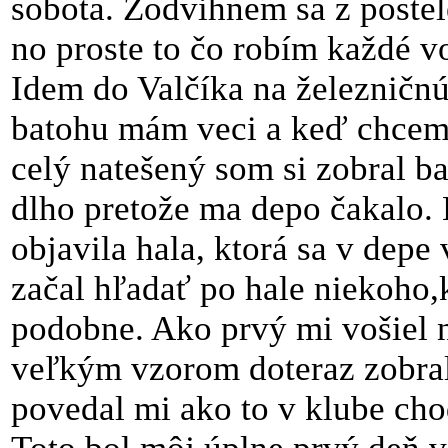
sobota. Zodvihnem sa z postel
no proste to čo robím každé vo
Idem do Valčíka na železničnú
batohu mám veci a keď chcem
celý natešený som si zobral ba
dlho pretože ma depo čakalo. 
objavila hala, ktorá sa v dep
začal hľadať po hale niekoho,k
podobne. Ako prvý mi vošiel n
veľkým vzorom doteraz zobral
povedal mi ako to v klube cho