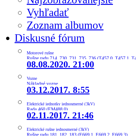
Vyhľadať
Zoznam albumov
Diskusné fórum
Motorové rušne
Rušne radu 714, 730, 731, 735, 736 (T457.0, T457.1, T
08.08.2020. 21:00
Vozne
Nákladné vozne
03.12.2017. 8:55
Elektrické jednotky jednosmerné (3kV)
Rada 460 (EM488.0)
02.11.2017. 21:46
Elektrické rušne jednosmerné (3kV)
Rušne radu 181, 182, 183 (E669.1, E669.2, E669.3)