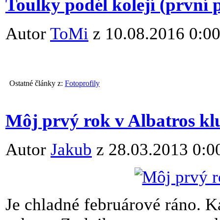
Toulky podél kolejí (první 
Autor
ToMi
z 10.08.2016 0:0
Ostatné články z:
Fotoprofily
Môj prvý rok v Albatros kl
Autor
Jakub
z 28.03.2013 0:0
Je chladné februárové ráno. 