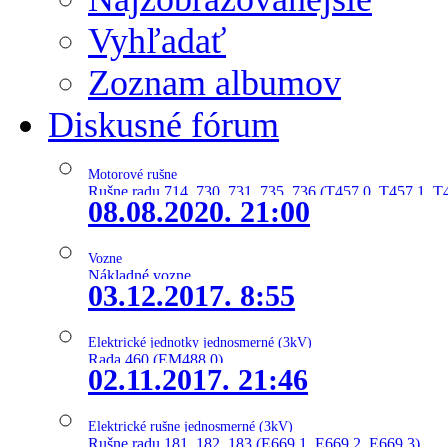
Vyhľadať
Zoznam albumov
Diskusné fórum
Motorové rušne
Rušne radu 714, 730, 731, 735, 736 (T457.0, T457.1, T
08.08.2020. 21:00
Vozne
Nákladné vozne
03.12.2017. 8:55
Elektrické jednotky jednosmerné (3kV)
Rada 460 (EM488.0)
02.11.2017. 21:46
Elektrické rušne jednosmerné (3kV)
Rušne radu 181, 182, 183 (E669.1, E669.2, E669.3)