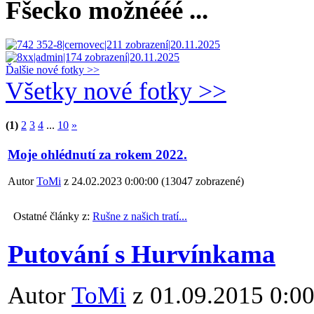
Fšecko možnééé ...
Ďalšie nové fotky >>
Všetky nové fotky >>
(1)
2
3
4
...
10
»
Moje ohlédnutí za rokem 2022.
Autor
ToMi
z 24.02.2023 0:00:00
(
13047 zobrazené
)
Ostatné články z:
Rušne z našich tratí...
Putování s Hurvínkama
Autor
ToMi
z 01.09.2015 0:0