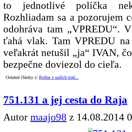
to jednotlivé políčka ne
Rozhliadam sa a pozorujem ces
odohráva tam „VPREDU“. VP
ťahá vlak. Tam VPREDU na s
veľakrát netušil „ja“ IVAN, č
bezpečne doviezol do cieľa.
Ostatné články z:
Rušne z našich tratí...
751.131 a jej cesta do Raja
Autor
maajo98
z 14.08.2014 