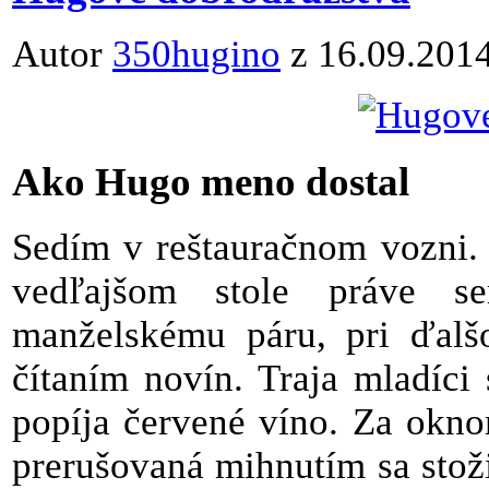
Autor
350hugino
z 16.09.201
Ako Hugo meno dostal
Sedím v reštauračnom vozni. 
vedľajšom stole práve se
manželskému páru, pri ďalšo
čítaním novín. Traja mladíci
popíja červené víno. Za oknom
prerušovaná mihnutím sa stož