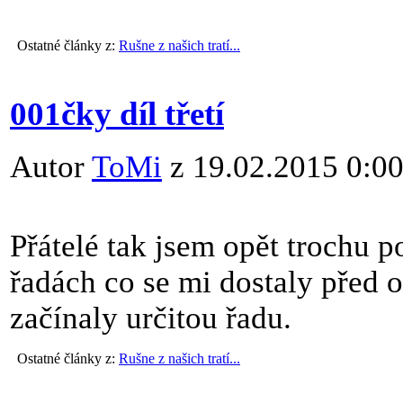
Ostatné články z:
Rušne z našich tratí...
001čky díl třetí
Autor
ToMi
z 19.02.2015 0:0
Přátelé tak jsem opět trochu p
řadách co se mi dostaly před o
začínaly určitou řadu.
Ostatné články z:
Rušne z našich tratí...