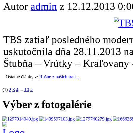
Autor
admin
z 12.12.2013 0:0
TBS zatiaľ posledného modern
uskutočnila dňa 28.11.2013 na
Štubňa – Vrútky – Kraľovany 
Ostatné články z:
Rušne z našich tratí...
(1)
2
3
4
...
10
»
Výber z fotogalérie