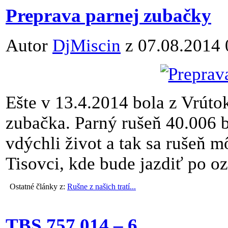
Preprava parnej zubačky
Autor
DjMiscin
z 07.08.2014 
Ešte v 13.4.2014 bola z Vrúto
zubačka. Parný rušeň 40.006 
vdýchli život a tak sa rušeň m
Tisovci, kde bude jazdiť po oz
Ostatné články z:
Rušne z našich tratí...
TBS 757 014 – 6