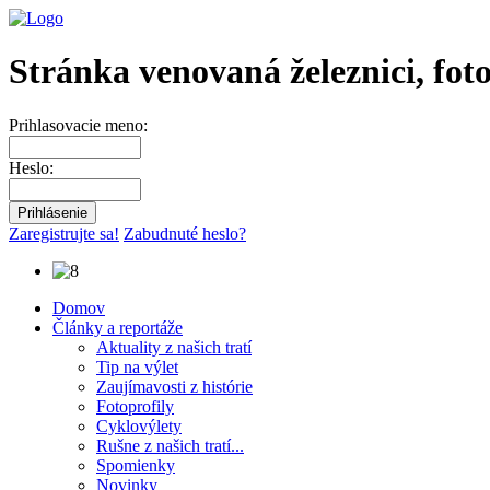
Stránka venovaná železnici, fot
Prihlasovacie meno:
Heslo:
Zaregistrujte sa!
Zabudnuté heslo?
Domov
Články a reportáže
Aktuality z našich tratí
Tip na výlet
Zaujímavosti z histórie
Fotoprofily
Cyklovýlety
Rušne z našich tratí...
Spomienky
Novinky