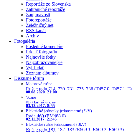
Reportáže zo Slovenska
Zahraničné reportáže
Zaujímavosti
Fotoreportáže
Želežničný.net
RSS kanál
Archív
Fotogaléria
Posledné komentáre
Pridať fotografiu
Najnovšie fotky
Najzobrazovanejšie
Vyhľadať
Zoznam albumov
Diskusné fórum
Motorové rušne
Rušne radu 714, 730, 731, 735, 736 (T457.0, T457.1, T
08.08.2020. 21:00
Vozne
Nákladné vozne
03.12.2017. 8:55
Elektrické jednotky jednosmerné (3kV)
Rada 460 (EM488.0)
02.11.2017. 21:46
Elektrické rušne jednosmerné (3kV)
Rušne radu 181, 182, 183 (E669.1, E669.2, E669.3)