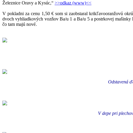
Železnice Oravy a Kysúc,“
>>odkaz (www)<<
V pokladni za cenu 1,50 € som si zaobstaral krikľavooranžovú okr
dvoch vyhliadkových vozňov Ba/u 1 a Ba/u 5 a postrkovej mašinky 
čo tam majú nové.
Odstavená ďa
V depe pri plechov