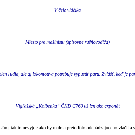
V čele vláčika
Miesto pre mašinistu (spisovne rušňovodiča)
elen ľudia, ale aj lokomotíva potrebuje vypustiť paru. Zvlášť, keď je pa
Vígľašská „Kolbenka“ ČKD C760 už len ako exponát
hystám, tak to nevyjde ako by malo a preto foto odchádzajúceho vláčika