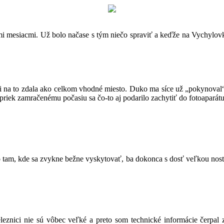
imi mesiacmi. Už bolo načase s tým niečo spraviť a keďže na Vychylov
 na to zdala ako celkom vhodné miesto. Duko ma síce už „pokynoval“ 
priek zamračenému počasiu sa čo-to aj podarilo zachytiť do fotoaparátu
ako tam, kde sa zvykne bežne vyskytovať, ba dokonca s dosť veľkou nost
eleznici nie sú vôbec veľké a preto som technické informácie če