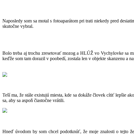
Naposledy som sa motal s fotoaparátom pri trati niekedy pred desiat
skutočne vybral.
Bolo treba aj trochu zresetovať mozog a HLÚŽ vo Vychylovke sa mi
keďže som tam dorazil v poobedí, zostala len v objekte skanzenu a na
Teší ma, že stále existujú miesta, kde sa dokáže človek cítiť lepšie 
sa, aby sa aspoň čiastočne vrátili.
Hneď úvodom by som chcel podotknúť, že moje znalosti o tejto ž