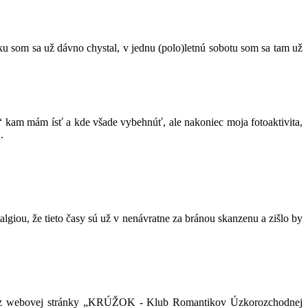
ku som sa už dávno chystal, v jednu (polo)letnú sobotu som sa tam už
kam mám ísť a kde všade vybehnúť, ale nakoniec moja fotoaktivita,
.
algiou, že tieto časy sú už v nenávratne za bránou skanzenu a zišlo by
rpal z webovej stránky „KRÚŽOK - Klub Romantikov Úzkorozchodnej