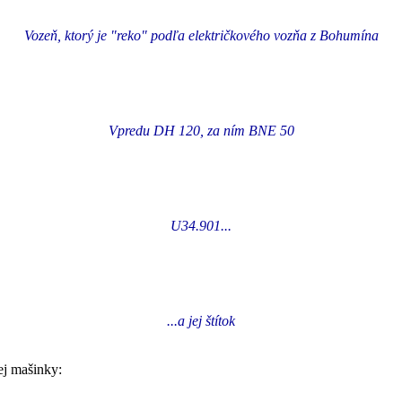
Vozeň, ktorý je "reko" podľa električkového vozňa z Bohumína
Vpredu DH 120, za ním BNE 50
U34.901...
...a jej štítok
ej mašinky: