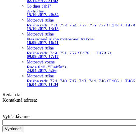
02.11.2017. 21:42
Čo dnes ťahá?
Aktuálne
15.10.2017. 20:54
Motorové rušne
Rušne radu 750, 753, 754, 755, 756, 757 (T478.3, T478
15.10.2017. 13:15
Motorové rušne
Nezradené rušne motorovej trakcie
16.09.2017. 16:41
Motorové rušne
Rušne radu 749, 751, 752 (T478.1, T478.2)
09.09.2017. 17:17
Motorové vozne
Rada 840 ("Delfín")
24.04.2017. 5:56
Motorové rušne
Rušne radu 724, 740, 742, 743, 744, 746 (T466.1, T466.
16.04.2017. 11:34
Redakcia
Kontaktná adresa:
Vyhľadávanie