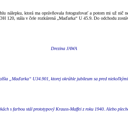
úhlu nálepku, ktorá ma oprávňovala fotografovať a potom mi už nič n
DH 120, stála v čele rozkúrená „Maďarka“ U 45.9. Do odchodu zostáva
Drezina JAWA
lšia „Maďarka“ U34.901, ktorej okrúhle jubileum sa pred niekoľkými 
kách s farbou stál prototypový Krauss-Maffei z roku 1940. Alebo plech