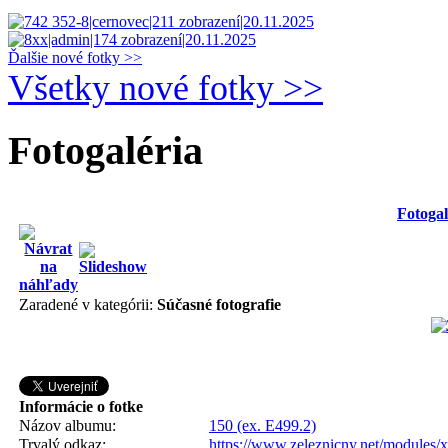
Ďalšie nové fotky >>
Všetky nové fotky >>
Fotogaléria
Fotogal
Zaradené v kategórii:
Súčasné fotografie
Informácie o fotke
Názov albumu:
150 (ex. E499.2)
Trvalý odkaz:
https://www.zeleznicny.net/modules/