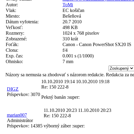
Autor:
ToMi
Vlak:
EC košičan
Miesto:
Bešeňová
Dátum vyfotenia:
20.7 2010
Veľkosť:
498 KB
Rozmery:
1024 x 768 pixelov
Zobrazené:
310 krát
Foťák:
Canon - Canon PowerShot SX20 IS
Clona:
f/4
Exp. čas:
0.001 s (1/1000)
Ohnisko:
7 mm
Názory sa nemusia sa zhodovať s názorom redakcie. Redakcia za n
10.10.2010 19:14
10.10.2010 19:18
Re: 150 222-8
DIGZ
Príspevkov:
3070
Pekný banán :super:
11.10.2010 20:23
11.10.2010 20:23
marian007
Re: 150 222-8
Administrátor
Príspevkov:
14385
výborný záber :super: