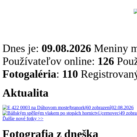
Dnes je:
09.08.2026
Meniny 
Používateľov online:
126
Použ
Fotogaléria
:
110
Registrovan
Aktualita
Ďalšie nové fotky >>
Fotografia z dneška