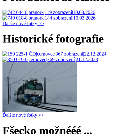
Ďalšie nové fotky >>
Historické fotografie
Ďalšie nové fotky >>
Fšecko možnééé ...