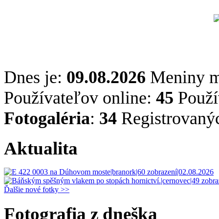
Dnes je:
09.08.2026
Meniny 
Používateľov online:
45
Použív
Fotogaléria
:
34
Registrovaný
Aktualita
Ďalšie nové fotky >>
Fotografia z dneška