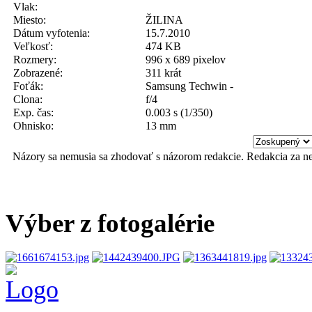
Vlak:
Miesto:
ŽILINA
Dátum vyfotenia:
15.7.2010
Veľkosť:
474 KB
Rozmery:
996 x 689 pixelov
Zobrazené:
311 krát
Foťák:
Samsung Techwin -
Clona:
f/4
Exp. čas:
0.003 s (1/350)
Ohnisko:
13 mm
Názory sa nemusia sa zhodovať s názorom redakcie. Redakcia za n
Výber z fotogalérie