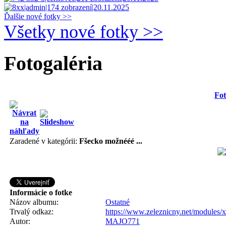
Ďalšie nové fotky >>
Všetky nové fotky >>
Fotogaléria
Fot
Zaradené v kategórii:
Fšecko možnééé ...
Informácie o fotke
Názov albumu:
Ostatné
Trvalý odkaz:
https://www.zeleznicny.net/modules/
Autor:
MAJO771