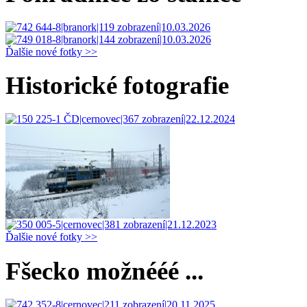
Ďalšie nové fotky >>
Historické fotografie
Ďalšie nové fotky >>
Fšecko možnééé ...