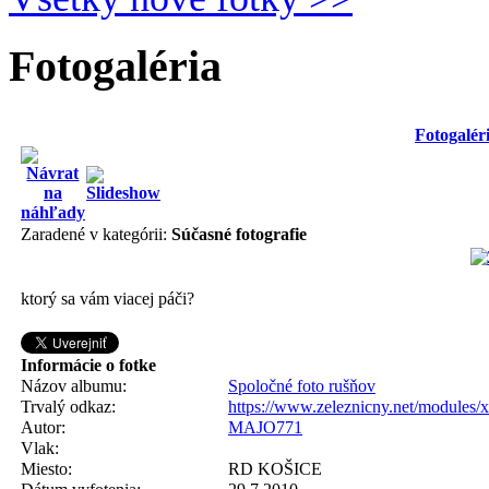
Fotogaléria
Fotogalér
Zaradené v kategórii:
Súčasné fotografie
ktorý sa vám viacej páči?
Informácie o fotke
Názov albumu:
Spoločné foto rušňov
Trvalý odkaz:
https://www.zeleznicny.net/modules/
Autor:
MAJO771
Vlak:
Miesto:
RD KOŠICE