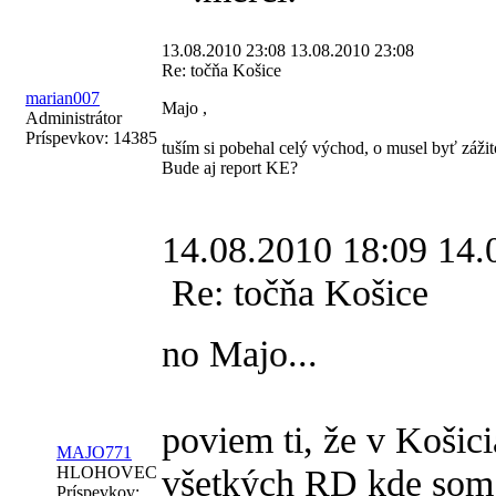
13.08.2010 23:08
13.08.2010 23:08
Re: točňa Košice
marian007
Majo ,
Administrátor
Príspevkov:
14385
tuším si pobehal celý východ, o musel byť zážit
Bude aj report KE?
14.08.2010 18:09
14.
Re: točňa Košice
no Majo...
poviem ti, že v Košic
MAJO771
všetkých RD kde som 
HLOHOVEC
Príspevkov: