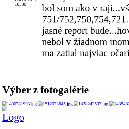
10330
bol som ako v raji...v
751/752,750,754,721..
jasné report bude...h
nebol v žiadnom inom
ma zatial najviac očaril
Výber z fotogalérie