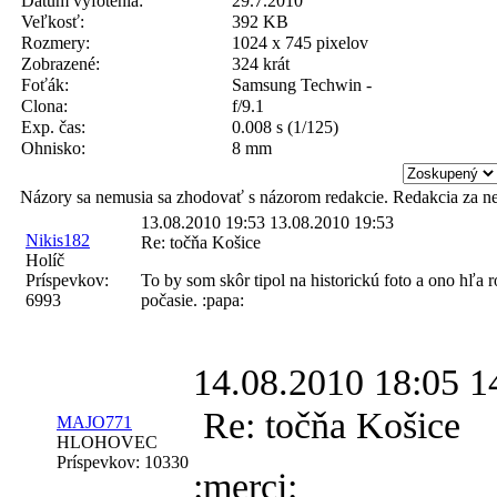
Dátum vyfotenia:
29.7.2010
Veľkosť:
392 KB
Rozmery:
1024 x 745 pixelov
Zobrazené:
324 krát
Foťák:
Samsung Techwin -
Clona:
f/9.1
Exp. čas:
0.008 s (1/125)
Ohnisko:
8 mm
Názory sa nemusia sa zhodovať s názorom redakcie. Redakcia za n
13.08.2010 19:53
13.08.2010 19:53
Nikis182
Re: točňa Košice
Holíč
Príspevkov:
To by som skôr tipol na historickú foto a ono hľa r
6993
počasie. :papa:
14.08.2010 18:05
1
Re: točňa Košice
MAJO771
HLOHOVEC
Príspevkov:
10330
:merci: