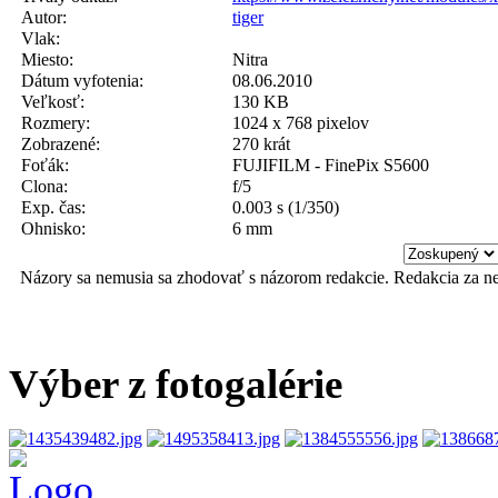
Autor:
tiger
Vlak:
Miesto:
Nitra
Dátum vyfotenia:
08.06.2010
Veľkosť:
130 KB
Rozmery:
1024 x 768 pixelov
Zobrazené:
270 krát
Foťák:
FUJIFILM - FinePix S5600
Clona:
f/5
Exp. čas:
0.003 s (1/350)
Ohnisko:
6 mm
Názory sa nemusia sa zhodovať s názorom redakcie. Redakcia za n
Výber z fotogalérie