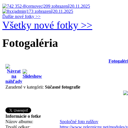
Ďalšie nové fotky >>
Všetky nové fotky >>
Fotogaléria
Fotogalér
Zaradené v kategórii:
Súčasné fotografie
Informácie o fotke
Názov albumu:
Spoločné foto rušňov
Trvalý odkaz:
https://www.zeleznicny.net/modules/