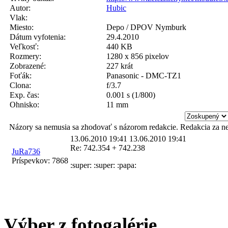
Autor:
Hubic
Vlak:
Miesto:
Depo / DPOV Nymburk
Dátum vyfotenia:
29.4.2010
Veľkosť:
440 KB
Rozmery:
1280 x 856 pixelov
Zobrazené:
227 krát
Foťák:
Panasonic - DMC-TZ1
Clona:
f/3.7
Exp. čas:
0.001 s (1/800)
Ohnisko:
11 mm
Názory sa nemusia sa zhodovať s názorom redakcie. Redakcia za n
13.06.2010 19:41
13.06.2010 19:41
Re: 742.354 + 742.238
JuRa736
Príspevkov:
7868
:super: :super: :papa:
Výber z fotogalérie