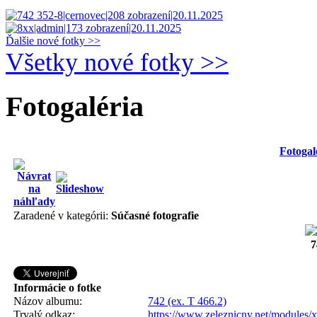
Ďalšie nové fotky >>
Všetky nové fotky >>
Fotogaléria
Fotogal
Zaradené v kategórii:
Súčasné fotografie
7
Informácie o fotke
Názov albumu:
742 (ex. T 466.2)
Trvalý odkaz:
https://www.zeleznicny.net/modules/