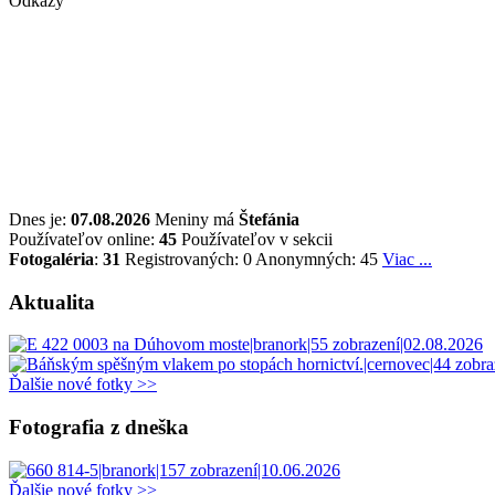
Odkazy
Dnes je:
07.08.2026
Meniny má
Štefánia
Používateľov online:
45
Používateľov v sekcii
Fotogaléria
:
31
Registrovaných: 0
Anonymných: 45
Viac ...
Aktualita
Ďalšie nové fotky >>
Fotografia z dneška
Ďalšie nové fotky >>