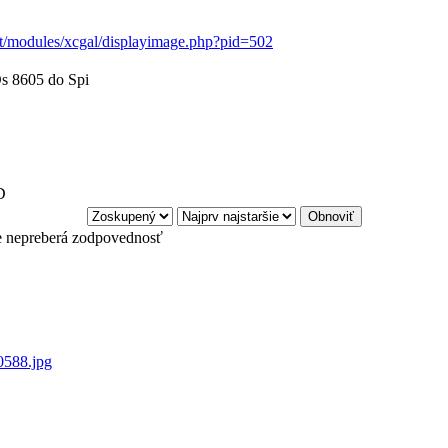
et/modules/xcgal/displayimage.php?pid=502
s 8605 do Spi
D
e nepreberá zodpovednosť