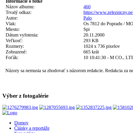
Informácie o fotke
Názov albumu:
460
Trvalý odkaz:
https://www.zeleznicny.n
Autor:
Palo
Vlak:
Os 7812 do Popradu / MO
Miesto:
Spi
Dátum vyfotenia:
20.11.2000
Veľkosť:
293 KB
Rozmery:
1024 x 736 pixelov
Zobrazené:
665 krát
Foťák:
10 10:41:30 - M CO., LT
Názory sa nemusia sa zhodovať s názorom redakcie. Redakcia za n
Výber z fotogalérie
Domov
Články a reportáže