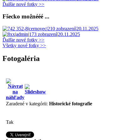
Ďalšie nové fotky >>
Fšecko možnééé ...
Ďalšie nové fotky >>
Všetky nové fotky >>
Fotogaléria
Zaradené v kategórii:
Historické fotografie
Tak