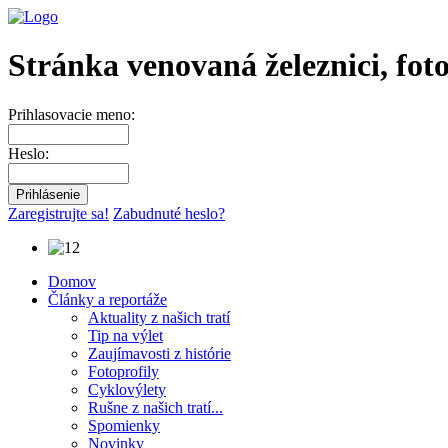
Stránka venovaná železnici, fot
Prihlasovacie meno:
Heslo:
Zaregistrujte sa!
Zabudnuté heslo?
Domov
Články a reportáže
Aktuality z našich tratí
Tip na výlet
Zaujímavosti z histórie
Fotoprofily
Cyklovýlety
Rušne z našich tratí...
Spomienky
Novinky