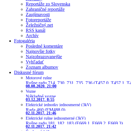
Reportáže zo Slovenska
Zahraničné reportáže
Zaujímavosti
Fotoreportáže
Želežničný.net
RSS kanál
Archív
Fotogaléria
Posledné komentáre
Najnovšie fotky
Najzobrazovanejšie
Vyhľadať
Zoznam albumov
Diskusné fórum
Motorové rušne
Rušne radu 714, 730, 731, 735, 736 (T457.0, T457.1, T
08.08.2020. 21:00
Vozne
Nákladné vozne
03.12.2017. 8:55
Elektrické jednotky jednosmerné (3kV)
Rada 460 (EM488.0)
02.11.2017. 21:46
Elektrické rušne jednosmerné (3kV)
Rušne radu 181, 182, 183 (E669.1, E669.2, E669.3)
02.11.2017. 21:42