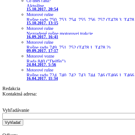
Čo dnes ťahá?
Aktuálne
15.10.2017. 20:54
Motorové rušne
Rušne radu 750, 753, 754, 755, 756, 757 (T478.3, T478
15.10.2017. 13:15
Motorové rušne
Nezradené rušne motorovej trakcie
16.09.2017. 16:41
Motorové rušne
Rušne radu 749, 751, 752 (T478.1, T478.2)
09.09.2017. 17:17
Motorové vozne
Rada 840 ("Delfín")
24.04.2017. 5:56
Motorové rušne
Rušne radu 724, 740, 742, 743, 744, 746 (T466.1, T466.
16.04.2017. 11:34
Redakcia
Kontaktná adresa:
Vyhľadávanie