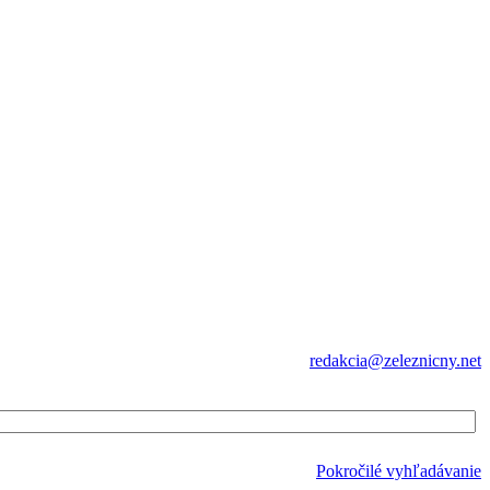
redakcia@zeleznicny.net
Pokročilé vyhľadávanie