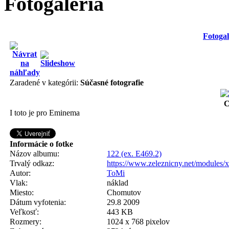
Fotogaléria
Fotogal
Zaradené v kategórii:
Súčasné fotografie
C
I toto je pro Eminema
Informácie o fotke
Názov albumu:
122 (ex. E469.2)
Trvalý odkaz:
https://www.zeleznicny.net/modules/
Autor:
ToMi
Vlak:
náklad
Miesto:
Chomutov
Dátum vyfotenia:
29.8 2009
Veľkosť:
443 KB
Rozmery:
1024 x 768 pixelov