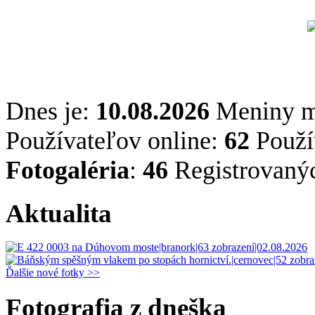
Dnes je:
10.08.2026
Meniny 
Používateľov online:
62
Použív
Fotogaléria
:
46
Registrovaný
Aktualita
Ďalšie nové fotky >>
Fotografia z dneška