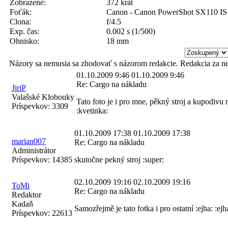
Zobrazené:
372 krát
Foťák:
Canon - Canon PowerShot SX110 IS
Clona:
f/4.5
Exp. čas:
0.002 s (1/500)
Ohnisko:
18 mm
Názory sa nemusia sa zhodovať s názorom redakcie. Redakcia za n
01.10.2009 9:46
01.10.2009 9:46
Re: Cargo na nákladu
JiriP
Valašské Klobouky
Tato foto je i pro mne, pěkný stroj a kupodivu
Príspevkov:
3309
:kvetinka:
01.10.2009 17:38
01.10.2009 17:38
marian007
Re: Cargo na nákladu
Administrátor
Príspevkov:
14385
skutočne pekný stroj :super:
02.10.2009 19:16
02.10.2009 19:16
ToMi
Re: Cargo na nákladu
Redaktor
Kadaň
Samozřejmě je tato fotka i pro ostatní :ejha: :ejh
Príspevkov:
22613