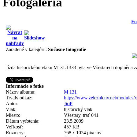
Fotogaléria
Fo
Zaradené v kategórii:
Súčasné fotografie
Jízda historického vlaku M131.1333 byla ve Všestarech doplněna za
Informácie o fotke
Názov albumu:
M 131
Trvalý odkaz:
https://www.zeleznicny.net/modules/
Autor:
JiriP
Vlak:
historický vlak
Miesto:
Všestary, trať 041
Dátum vyfotenia:
23.5.2009
Veľkosť:
457 KB
Rozmery:
768 x 1024 pixelov