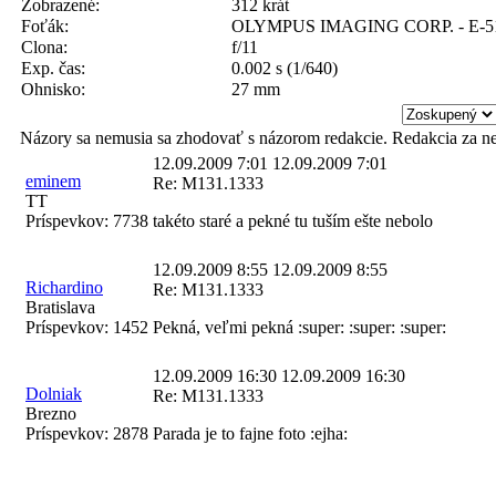
Zobrazené:
312 krát
Foťák:
OLYMPUS IMAGING CORP. - E-5
Clona:
f/11
Exp. čas:
0.002 s (1/640)
Ohnisko:
27 mm
Názory sa nemusia sa zhodovať s názorom redakcie. Redakcia za n
12.09.2009 7:01
12.09.2009 7:01
eminem
Re: M131.1333
TT
Príspevkov:
7738
takéto staré a pekné tu tuším ešte nebolo
12.09.2009 8:55
12.09.2009 8:55
Richardino
Re: M131.1333
Bratislava
Príspevkov:
1452
Pekná, veľmi pekná :super: :super: :super:
12.09.2009 16:30
12.09.2009 16:30
Dolniak
Re: M131.1333
Brezno
Príspevkov:
2878
Parada je to fajne foto :ejha: