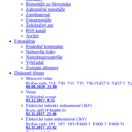
Reportáže zo Slovenska
Zahraničné reportáže
Zaujímavosti
Fotoreportáže
Želežničný.net
RSS kanál
Archív
Fotogaléria
Posledné komentáre
Najnovšie fotky
Najzobrazovanejšie
Vyhľadať
Zoznam albumov
Diskusné fórum
Motorové rušne
Rušne radu 714, 730, 731, 735, 736 (T457.0, T457.1, T
08.08.2020. 21:00
Vozne
Nákladné vozne
03.12.2017. 8:55
Elektrické jednotky jednosmerné (3kV)
Rada 460 (EM488.0)
02.11.2017. 21:46
Elektrické rušne jednosmerné (3kV)
Rušne radu 181, 182, 183 (E669.1, E669.2, E669.3)
02.11.2017. 21:42