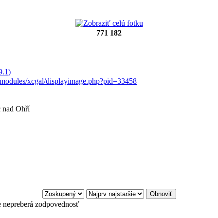
771 182
9.1)
t/modules/xcgal/displayimage.php?pid=33458
c nad Ohří
e nepreberá zodpovednosť