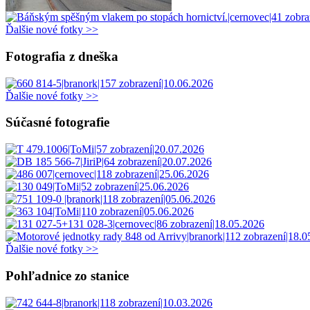
Ďalšie nové fotky >>
Fotografia z dneška
Ďalšie nové fotky >>
Súčasné fotografie
Ďalšie nové fotky >>
Pohľadnice zo stanice