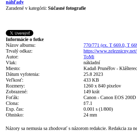
Zaradené v kategórii:
Súčasné fotografie
Informácie o fotke
Názov albumu:
770/771 (ex. T 669.0, T 66
Trvalý odkaz:
https://www.zeleznicny.ne
Autor:
ToMi
Vlak:
nákladní
Miesto:
Kadaň Prunéřov - Kláštere
Dátum vyfotenia:
25.8 2023
Veľkosť:
433 KB
Rozmery:
1260 x 840 pixelov
Zobrazené:
149 krát
Foťák:
Canon - Canon EOS 200D
Clona:
f/7.1
Exp. čas:
0.001 s (1/800)
Ohnisko:
24 mm
Názory sa nemusia sa zhodovať s názorom redakcie. Redakcia za n