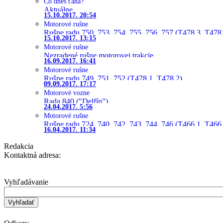
Čo dnes ťahá?
Aktuálne
15.10.2017. 20:54
Motorové rušne
Rušne radu 750, 753, 754, 755, 756, 757 (T478.3, T478
15.10.2017. 13:15
Motorové rušne
Nezradené rušne motorovej trakcie
16.09.2017. 16:41
Motorové rušne
Rušne radu 749, 751, 752 (T478.1, T478.2)
09.09.2017. 17:17
Motorové vozne
Rada 840 ("Delfín")
24.04.2017. 5:56
Motorové rušne
Rušne radu 724, 740, 742, 743, 744, 746 (T466.1, T466.
16.04.2017. 11:34
Redakcia
Kontaktná adresa:
Vyhľadávanie