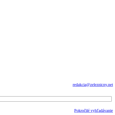
redakcia@zeleznicny.net
Pokročilé vyhľadávanie