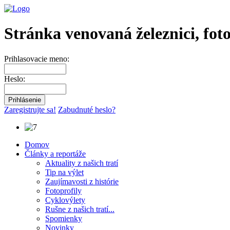
Stránka venovaná železnici, fot
Prihlasovacie meno:
Heslo:
Zaregistrujte sa!
Zabudnuté heslo?
Domov
Články a reportáže
Aktuality z našich tratí
Tip na výlet
Zaujímavosti z histórie
Fotoprofily
Cyklovýlety
Rušne z našich tratí...
Spomienky
Novinky