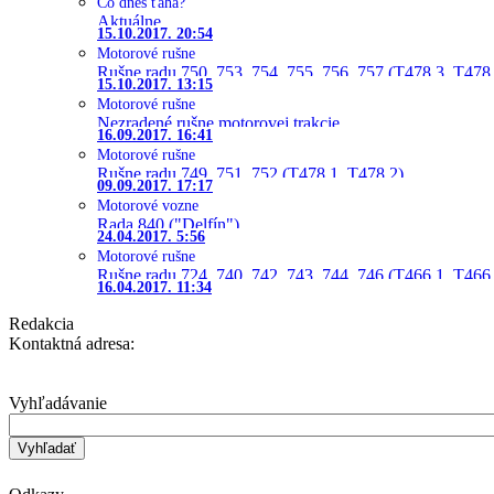
Čo dnes ťahá?
Aktuálne
15.10.2017. 20:54
Motorové rušne
Rušne radu 750, 753, 754, 755, 756, 757 (T478.3, T478
15.10.2017. 13:15
Motorové rušne
Nezradené rušne motorovej trakcie
16.09.2017. 16:41
Motorové rušne
Rušne radu 749, 751, 752 (T478.1, T478.2)
09.09.2017. 17:17
Motorové vozne
Rada 840 ("Delfín")
24.04.2017. 5:56
Motorové rušne
Rušne radu 724, 740, 742, 743, 744, 746 (T466.1, T466.
16.04.2017. 11:34
Redakcia
Kontaktná adresa:
Vyhľadávanie