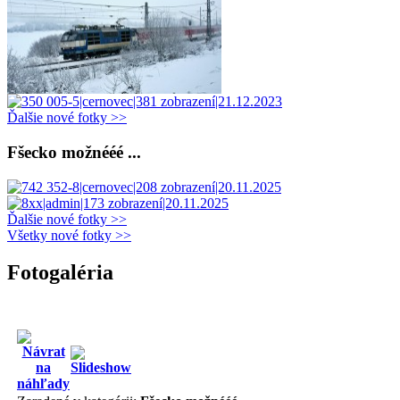
Ďalšie nové fotky >>
Fšecko možnééé ...
Ďalšie nové fotky >>
Všetky nové fotky >>
Fotogaléria