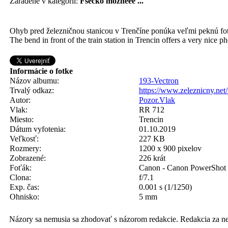
Zaradené v kategórii:
Fšecko možnééé ...
Ohyb pred železničnou stanicou v Trenčíne ponúka veľmi peknú foto
The bend in front of the train station in Trencin offers a very nice p
Informácie o fotke
Názov albumu:
193-Vectron
Trvalý odkaz:
https://www.zeleznicny.ne
Autor:
Pozor.Vlak
Vlak:
RR 712
Miesto:
Trencin
Dátum vyfotenia:
01.10.2019
Veľkosť:
227 KB
Rozmery:
1200 x 900 pixelov
Zobrazené:
226 krát
Foťák:
Canon - Canon PowerSho
Clona:
f/7.1
Exp. čas:
0.001 s (1/1250)
Ohnisko:
5 mm
Názory sa nemusia sa zhodovať s názorom redakcie. Redakcia za n