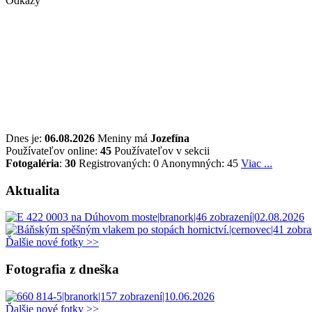
Odkazy
Dnes je:
06.08.2026
Meniny má
Jozefína
Používateľov online:
45
Používateľov v sekcii
Fotogaléria
:
30
Registrovaných: 0
Anonymných: 45
Viac ...
Aktualita
Ďalšie nové fotky >>
Fotografia z dneška
Ďalšie nové fotky >>