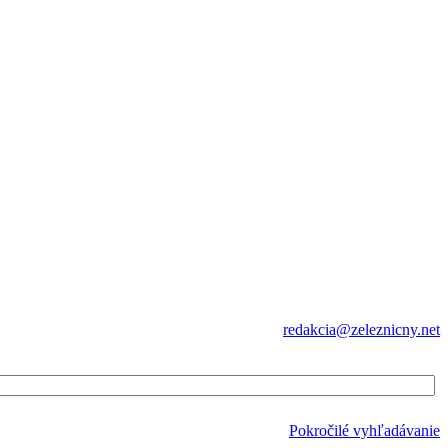
redakcia@zeleznicny.net
Pokročilé vyhľadávanie