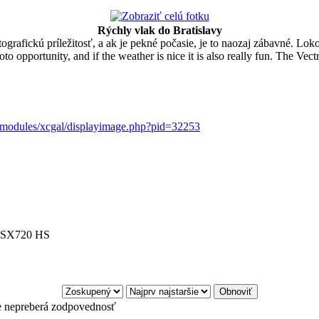
Rýchly vlak do Bratislavy
grafickú príležitosť, a ak je pekné počasie, je to naozaj zábavné. L
hoto opportunity, and if the weather is nice it is also really fun. The Ve
t/modules/xcgal/displayimage.php?pid=32253
t SX720 HS
e nepreberá zodpovednosť