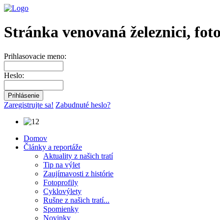
Stránka venovaná železnici, fot
Prihlasovacie meno:
Heslo:
Zaregistrujte sa!
Zabudnuté heslo?
Domov
Články a reportáže
Aktuality z našich tratí
Tip na výlet
Zaujímavosti z histórie
Fotoprofily
Cyklovýlety
Rušne z našich tratí...
Spomienky
Novinky