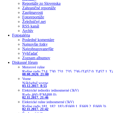
Reportáže zo Slovenska
Zahraničné reportáže
Zaujímavosti
Fotoreportáže
Želežničný.net
RSS kanál
Archív
Fotogaléria
Posledné komentáre
Najnovšie fotky
Najzobrazovanejšie
Vyhľadať
Zoznam albumov
Diskusné fórum
Motorové rušne
Rušne radu 714, 730, 731, 735, 736 (T457.0, T457.1, T
08.08.2020. 21:00
Vozne
Nákladné vozne
03.12.2017. 8:55
Elektrické jednotky jednosmerné (3kV)
Rada 460 (EM488.0)
02.11.2017. 21:46
Elektrické rušne jednosmerné (3kV)
Rušne radu 181, 182, 183 (E669.1, E669.2, E669.3)
02.11.2017. 21:42