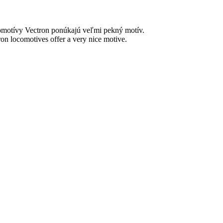
okomotívy Vectron ponúkajú veľmi pekný motív.
ctron locomotives offer a very nice motive.