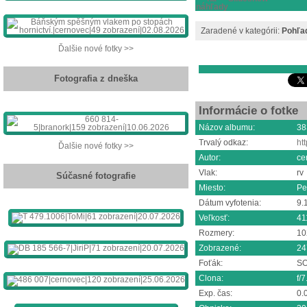
Zaradené v kategórii:
Pohľad
Ďalšie nové fotky >>
Fotografia z dneška
Informácie o fotke
Názov albumu:
38
Trvalý odkaz:
ht
Ďalšie nové fotky >>
Autor:
ce
Vlak:
rv
Súčasné fotografie
Miesto:
Pe
Dátum vyfotenia:
9.
Veľkosť:
41
Rozmery:
10
Zobrazené:
24
Foťák:
SO
Clona:
f/7
Exp. čas:
0.