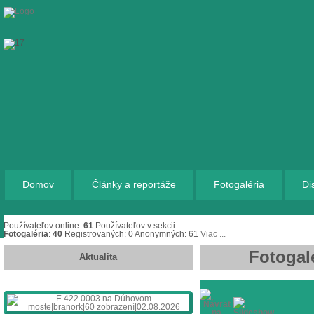
Domov
Články a reportáže
Fotogaléria
Di
Používateľov online:
61
Používateľov v sekcii
Fotogaléria
:
40
Registrovaných: 0
Anonymných: 61
Viac ...
Fotogal
Aktualita