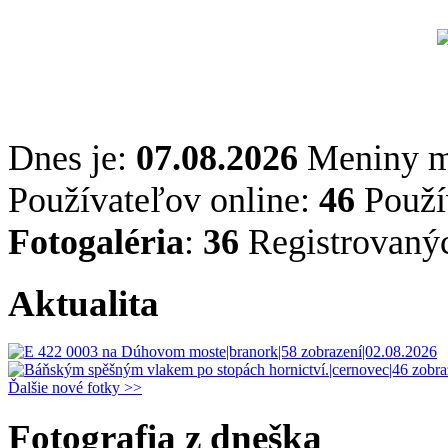
Dnes je:
07.08.2026
Meniny 
Používateľov online:
46
Použív
Fotogaléria
:
36
Registrovaný
Aktualita
Ďalšie nové fotky >>
Fotografia z dneška