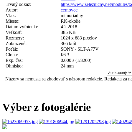
Trvalý odkaz:
https://www.zeleznicny.net/modules/
Autor:
cernovec
Vlak:
mimoriadny
Miesto:
RK-okolie
Dátum vyfotenia:
4.2.2018
Veľkosť:
385 KB
Rozmery:
1024 x 683 pixelov
Zobrazené:
366 krát
Foťák:
SONY - SLT-A77V
Clona:
f/6.3
Exp. čas:
0.000 s (1/3200)
Ohnisko:
24 mm
Názory sa nemusia sa zhodovať s názorom redakcie. Redakcia za n
Výber z fotogalérie