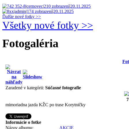
Ďalšie nové fotky >>
Všetky nové fotky >>
Fotogaléria
Fot
Zaradené v kategórii:
Súčasné fotografie
7
mimoriadna jazda KŽC po trase Korytničky
Informácie o fotke
Názov albumu:
AKCIE