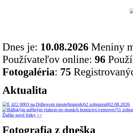
Dnes je:
10.08.2026
Meniny 
Používateľov online:
96
Použív
Fotogaléria
:
75
Registrovaný
Aktualita
Ďalšie nové fotky >>
Fotografia z dneška