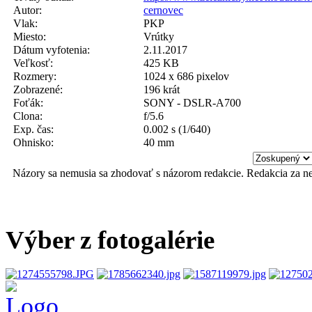
Autor:
cernovec
Vlak:
PKP
Miesto:
Vrútky
Dátum vyfotenia:
2.11.2017
Veľkosť:
425 KB
Rozmery:
1024 x 686 pixelov
Zobrazené:
196 krát
Foťák:
SONY - DSLR-A700
Clona:
f/5.6
Exp. čas:
0.002 s (1/640)
Ohnisko:
40 mm
Názory sa nemusia sa zhodovať s názorom redakcie. Redakcia za n
Výber z fotogalérie