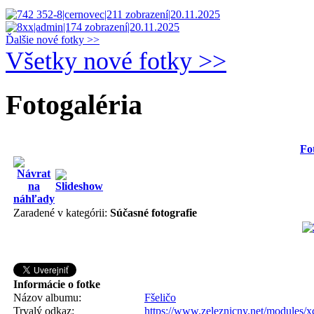
Ďalšie nové fotky >>
Všetky nové fotky >>
Fotogaléria
Fo
Zaradené v kategórii:
Súčasné fotografie
Informácie o fotke
Názov albumu:
Fšeličo
Trvalý odkaz:
https://www.zeleznicny.net/modules/