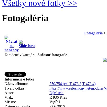
Všetky nové fotky >>
Fotogaléria
Fotogaléria
>
Zaradené v kategórii:
Súčasné fotografie
Informácie o fotke
Názov albumu:
750/754 (ex. T 478.3,T 478.4)
Trvalý odkaz:
https://www.zeleznicny.net/modules/
Autor:
DjMiscin
Vlak:
R 936 Kras
Miesto:
Vígľaš
Dátum vyfotenia:
22.6.2016