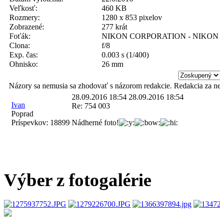
Veľkosť:
460 KB
Rozmery:
1280 x 853 pixelov
Zobrazené:
277 krát
Foťák:
NIKON CORPORATION - NIKON 
Clona:
f/8
Exp. čas:
0.003 s (1/400)
Ohnisko:
26 mm
Názory sa nemusia sa zhodovať s názorom redakcie. Redakcia za n
28.09.2016 18:54
28.09.2016 18:54
Ivan
Re: 754 003
Poprad
Príspevkov:
18899
Nádherné foto!
Výber z fotogalérie