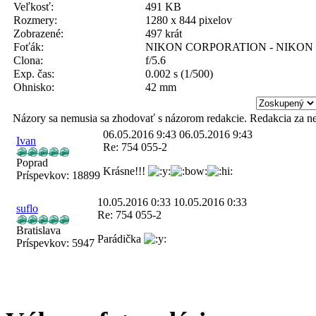
Veľkosť:
491 KB
Rozmery:
1280 x 844 pixelov
Zobrazené:
497 krát
Foťák:
NIKON CORPORATION - NIKON 
Clona:
f/5.6
Exp. čas:
0.002 s (1/500)
Ohnisko:
42 mm
Názory sa nemusia sa zhodovať s názorom redakcie. Redakcia za n
06.05.2016 9:43
06.05.2016 9:43
Ivan
Re: 754 055-2
Poprad
Krásne!!!
Príspevkov:
18899
10.05.2016 0:33
10.05.2016 0:33
suflo
Re: 754 055-2
Bratislava
Parádička
Príspevkov:
5947