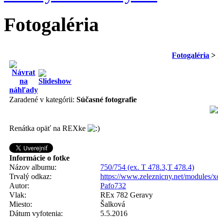
Fotogaléria
Fotogaléria
>
Zaradené v kategórii:
Súčasné fotografie
Renátka opäť na REXke
Informácie o fotke
Názov albumu:
750/754 (ex. T 478.3,T 478.4)
Trvalý odkaz:
https://www.zeleznicny.net/modules/
Autor:
Pafo732
Vlak:
REx 782 Geravy
Miesto:
Šalková
Dátum vyfotenia:
5.5.2016