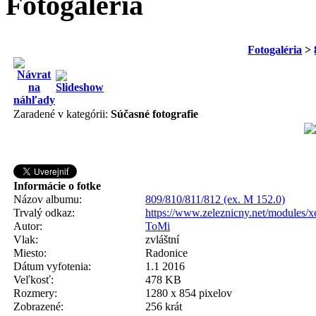
Fotogaléria
Fotogaléria
>
Zaradené v kategórii:
Súčasné fotografie
Informácie o fotke
Názov albumu:
809/810/811/812 (ex. M 152.0)
Trvalý odkaz:
https://www.zeleznicny.net/modules/
Autor:
ToMi
Vlak:
zvláštní
Miesto:
Radonice
Dátum vyfotenia:
1.1 2016
Veľkosť:
478 KB
Rozmery:
1280 x 854 pixelov
Zobrazené:
256 krát