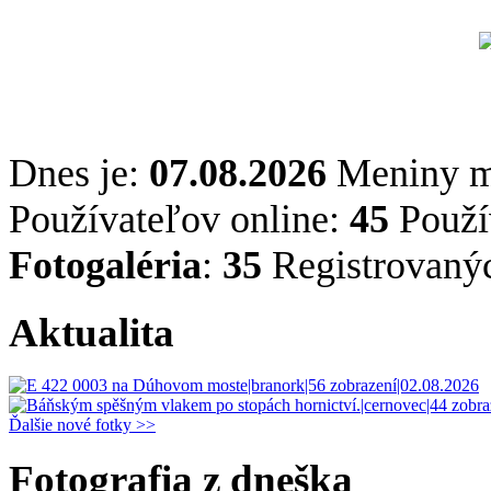
Dnes je:
07.08.2026
Meniny 
Používateľov online:
45
Použív
Fotogaléria
:
35
Registrovaný
Aktualita
Ďalšie nové fotky >>
Fotografia z dneška