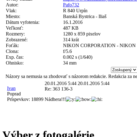
Autor:
Pafo732
Vlak:
R 840 Urpín
Miesto:
Banská Bystrica - Iliaš
Dátum vyfotenia:
16.1.2016
Veľkosť:
487 KB
Rozmery:
1280 x 859 pixelov
Zobrazené:
314 krát
Foťák:
NIKON CORPORATION - NIKON 
Clona:
f/5.6
Exp. čas:
0.002 s (1/640)
Ohnisko:
34 mm
Názory sa nemusia sa zhodovať s názorom redakcie. Redakcia za n
20.01.2016 5:44
20.01.2016 5:44
Ivan
Re: 363 136-3
Poprad
Príspevkov:
18899
Nádhera!!!
Výber z fotogalérie