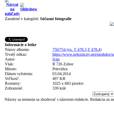
Zaradené v kategórii:
Súčasné fotografie
Informácie o fotke
Názov albumu:
750/754 (ex. T 478.3,T 478.4)
Trvalý odkaz:
https://www.zeleznicny.net/modules/
Autor:
Ivan
Vlak:
R 726 Zobor
Miesto:
Prievidza
Dátum vyfotenia:
03.04.2014
Veľkosť:
497 KB
Rozmery:
1025 x 683 pixelov
Zobrazené:
339 krát
Názory sa nemusia sa zhodovať s názorom redakcie. Redakcia za n