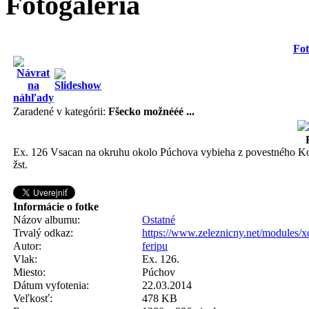
Fotogaléria
Fot
Zaradené v kategórii:
Fšecko možnééé ...
Ex. 126 Vsacan na okruhu okolo Púchova vybieha z povestného Koč
žst.
Informácie o fotke
Názov albumu:
Ostatné
Trvalý odkaz:
https://www.zeleznicny.net/modules/
Autor:
feripu
Vlak:
Ex. 126.
Miesto:
Púchov
Dátum vyfotenia:
22.03.2014
Veľkosť:
478 KB