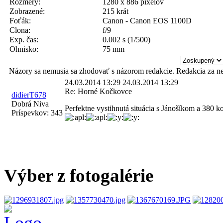
Rozmery:
1280 x 886 pixelov
Zobrazené:
215 krát
Foťák:
Canon - Canon EOS 1100D
Clona:
f/9
Exp. čas:
0.002 s (1/500)
Ohnisko:
75 mm
Názory sa nemusia sa zhodovať s názorom redakcie. Redakcia za n
24.03.2014 13:29
24.03.2014 13:29
Re: Horné Kočkovce
didierT678
Dobrá Niva
Perfektne vystihnutá situácia s Jánošíkom a 380 k
Príspevkov:
343
Výber z fotogalérie