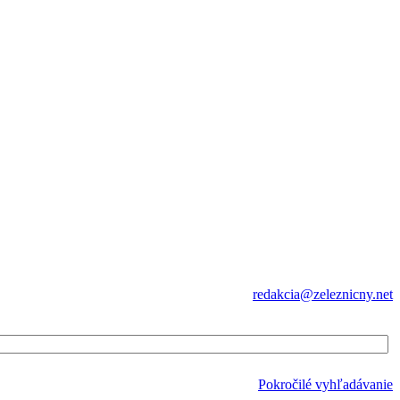
redakcia@zeleznicny.net
Pokročilé vyhľadávanie