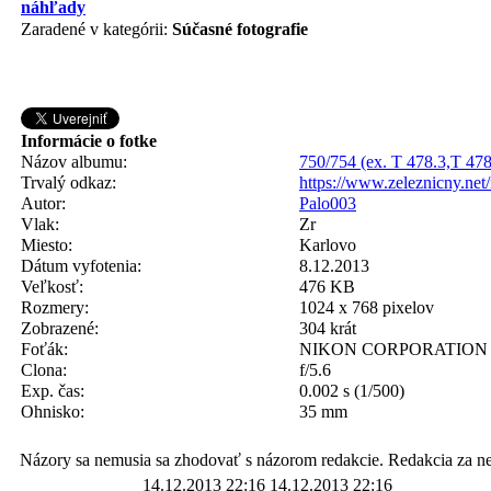
Zaradené v kategórii:
Súčasné fotografie
Informácie o fotke
Názov albumu:
750/754 (ex. T 478.3,T 478
Trvalý odkaz:
https://www.zeleznicny.ne
Autor:
Palo003
Vlak:
Zr
Miesto:
Karlovo
Dátum vyfotenia:
8.12.2013
Veľkosť:
476 KB
Rozmery:
1024 x 768 pixelov
Zobrazené:
304 krát
Foťák:
NIKON CORPORATION 
Clona:
f/5.6
Exp. čas:
0.002 s (1/500)
Ohnisko:
35 mm
Názory sa nemusia sa zhodovať s názorom redakcie. Redakcia za n
14.12.2013 22:16
14.12.2013 22:16