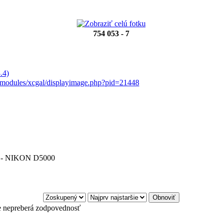
754 053 - 7
.4)
t/modules/xcgal/displayimage.php?pid=21448
- NIKON D5000
e nepreberá zodpovednosť