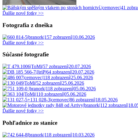
Ďalšie nové fotky >>
Fotografia z dneška
Ďalšie nové fotky >>
Súčasné fotografie
Ďalšie nové fotky >>
Pohľadnice zo stanice