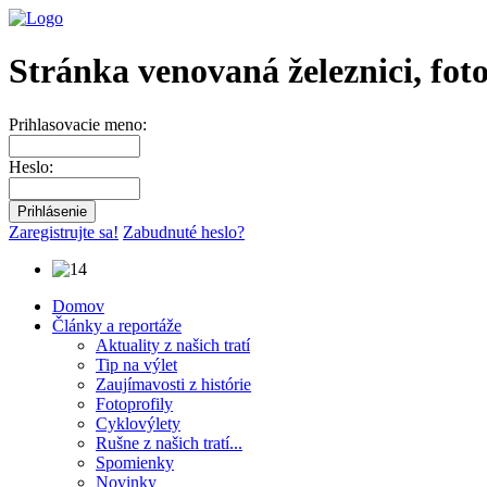
Stránka venovaná železnici, fot
Prihlasovacie meno:
Heslo:
Zaregistrujte sa!
Zabudnuté heslo?
Domov
Články a reportáže
Aktuality z našich tratí
Tip na výlet
Zaujímavosti z histórie
Fotoprofily
Cyklovýlety
Rušne z našich tratí...
Spomienky
Novinky