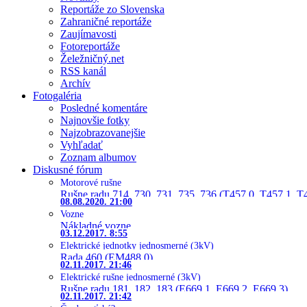
Reportáže zo Slovenska
Zahraničné reportáže
Zaujímavosti
Fotoreportáže
Želežničný.net
RSS kanál
Archív
Fotogaléria
Posledné komentáre
Najnovšie fotky
Najzobrazovanejšie
Vyhľadať
Zoznam albumov
Diskusné fórum
Motorové rušne
Rušne radu 714, 730, 731, 735, 736 (T457.0, T457.1, T
08.08.2020. 21:00
Vozne
Nákladné vozne
03.12.2017. 8:55
Elektrické jednotky jednosmerné (3kV)
Rada 460 (EM488.0)
02.11.2017. 21:46
Elektrické rušne jednosmerné (3kV)
Rušne radu 181, 182, 183 (E669.1, E669.2, E669.3)
02.11.2017. 21:42