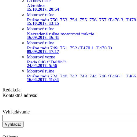
Čo dnes ťahá?
Aktuálne
15.10.2017. 20:54
Motorové rušne
Rušne radu 750, 753, 754, 755, 756, 757 (T478.3, T478
15.10.2017. 13:15
Motorové rušne
Nezradené rušne motorovej trakcie
16.09.2017. 16:41
Motorové rušne
Rušne radu 749, 751, 752 (T478.1, T478.2)
09.09.2017. 17:17
Motorové vozne
Rada 840 ("Delfín")
24.04.2017. 5:56
Motorové rušne
Rušne radu 724, 740, 742, 743, 744, 746 (T466.1, T466.
16.04.2017. 11:34
Redakcia
Kontaktná adresa:
Vyhľadávanie