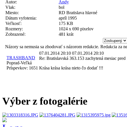
Autor:
Andy
Vlak:
bol
Miesto:
RD Bratislava hlavné
Dátum vyfotenia:
apríl 1995
Veľkosť:
175 KB
Rozmery:
1024 x 690 pixelov
Zobrazené:
481 krát
Názory sa nemusia sa zhodovať s názorom redakcie. Redakcia za n
07.01.2014 20:10
07.01.2014 20:10
TRASHBAND
Re: Bratislavská 363.153 zachytená mesiac pre
Poprad-Veľká
Príspevkov:
1651
Krása krása krása nieto čo dodať !!!
Výber z fotogalérie