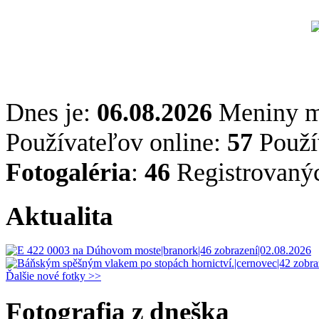
Dnes je:
06.08.2026
Meniny 
Používateľov online:
57
Použív
Fotogaléria
:
46
Registrovaný
Aktualita
Ďalšie nové fotky >>
Fotografia z dneška