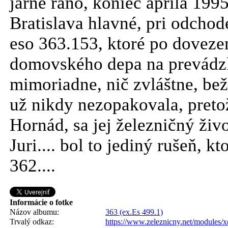
jarné ráno, koniec apríla 199
Bratislava hlavné, pri odchod
eso 363.153, ktoré po doveze
domovského depa na prevádzk
mimoriadne, nič zvláštne, bež
už nikdy nezopakovala, preto
Hornád, sa jej železničný živ
Juri.... bol to jediný rušeň, k
362....
Informácie o fotke
Názov albumu:
363 (ex.Es 499.1)
Trvalý odkaz:
https://www.zeleznicny.net/modules/