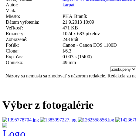
Autor:
karpat
Vlak:
Miesto:
PHA-Braník
Dátum vyfotenia:
21.9.2013 10:09
Veľkosť:
471 KB
Rozmery:
1024 x 683 pixelov
Zobrazené:
248 krát
Foťák:
Canon - Canon EOS 1100D
Clona:
f/6.3
Exp. čas:
0.003 s (1/400)
Ohnisko:
49 mm
Názory sa nemusia sa zhodovať s názorom redakcie. Redakcia za n
Výber z fotogalérie