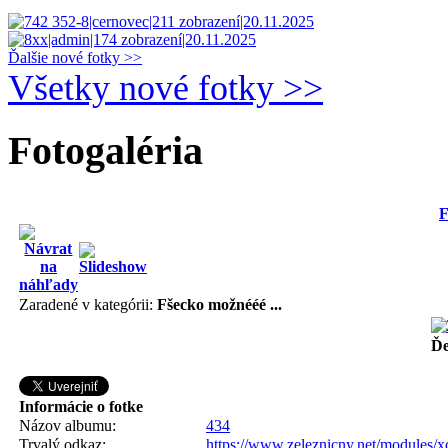
Ďalšie nové fotky >>
Všetky nové fotky >>
Fotogaléria
F
Zaradené v kategórii:
Fšecko možnééé ...
Ďe
Informácie o fotke
Názov albumu:
434
Trvalý odkaz:
https://www.zeleznicny.net/modules/