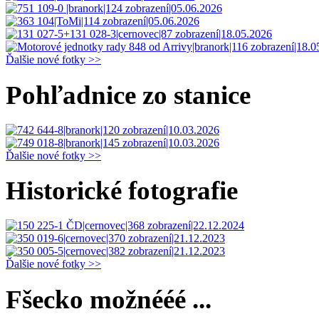
Ďalšie nové fotky >>
Pohľadnice zo stanice
Ďalšie nové fotky >>
Historické fotografie
Ďalšie nové fotky >>
Fšecko možnééé ...