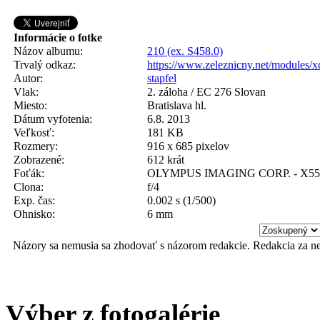
Informácie o fotke
Názov albumu:
210 (ex. S458.0)
Trvalý odkaz:
https://www.zeleznicny.net/modules/
Autor:
stapfel
Vlak:
2. záloha / EC 276 Slovan
Miesto:
Bratislava hl.
Dátum vyfotenia:
6.8. 2013
Veľkosť:
181 KB
Rozmery:
916 x 685 pixelov
Zobrazené:
612 krát
Foťák:
OLYMPUS IMAGING CORP. - X55
Clona:
f/4
Exp. čas:
0.002 s (1/500)
Ohnisko:
6 mm
Názory sa nemusia sa zhodovať s názorom redakcie. Redakcia za n
Výber z fotogalérie