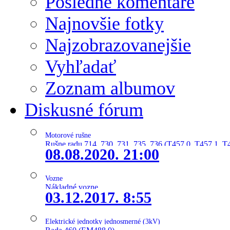
Posledné komentáre
Najnovšie fotky
Najzobrazovanejšie
Vyhľadať
Zoznam albumov
Diskusné fórum
Motorové rušne
Rušne radu 714, 730, 731, 735, 736 (T457.0, T457.1, T
08.08.2020. 21:00
Vozne
Nákladné vozne
03.12.2017. 8:55
Elektrické jednotky jednosmerné (3kV)