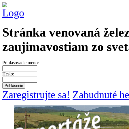
Stránka venovaná želez
zaujimavostiam zo svet
Prihlasovacie meno:
Heslo:
Zaregistrujte sa!
Zabudnuté he