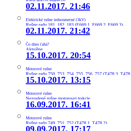
Rada 460 (EM488.0)
02.11.2017. 21:46
Elektrické rušne jednosmerné (3kV)
Rušne radu 181, 182, 183 (E669.1, E669.2, E669.3)
02.11.2017. 21:42
Čo dnes ťahá?
Aktuálne
15.10.2017. 20:54
Motorové rušne
Rušne radu 750, 753, 754, 755, 756, 757 (T478.3, T478
15.10.2017. 13:15
Motorové rušne
Nezradené rušne motorovej trakcie
16.09.2017. 16:41
Motorové rušne
Rušne radu 749, 751, 752 (T478.1, T478.2)
09.09.2017. 17:17