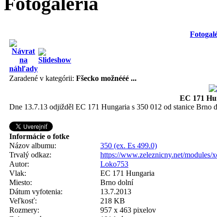
Fotogaléria
Fotogalé
Zaradené v kategórii:
Fšecko možnééé ...
EC 171 Hun
Dne 13.7.13 odjižděl EC 171 Hungaria s 350 012 od stanice Brno d
Informácie o fotke
Názov albumu:
350 (ex. Es 499.0)
Trvalý odkaz:
https://www.zeleznicny.net/modules/
Autor:
Loko753
Vlak:
EC 171 Hungaria
Miesto:
Brno dolní
Dátum vyfotenia:
13.7.2013
Veľkosť:
218 KB
Rozmery:
957 x 463 pixelov