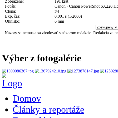
Zobrazené:
191 krát
Foťák:
Canon - Canon PowerShot SX220 H
Clona:
f/4
Exp. čas:
0.001 s (1/2000)
Ohnisko:
6 mm
Názory sa nemusia sa zhodovať s názorom redakcie. Redakcia za n
Výber z fotogalérie
Domov
Články a reportáže