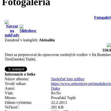
Fotogaléria
Fotogalér
Zaradené v kategórii:
Aktualita
350.
Dnes sa prepravoval do opravovne osobných vozňov v žst Bratisl
Trenčianskej Teplej.
Informácie o fotke
Názov albumu:
Spoločné foto rušňov
Trvalý odkaz:
https://www.zeleznicny.net/modules/
Autor:
Duko
Vlak:
Rv/Sv
Miesto:
Považská Teplá
Dátum vyfotenia:
22.2.2013
Veľkosť:
201 KB