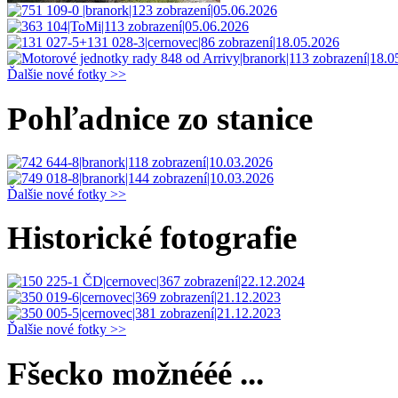
Ďalšie nové fotky >>
Pohľadnice zo stanice
Ďalšie nové fotky >>
Historické fotografie
Ďalšie nové fotky >>
Fšecko možnééé ...