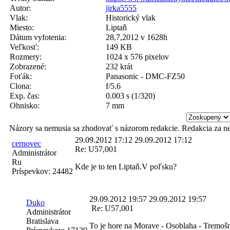
Autor:
jirka5555
Vlak:
Historický vlak
Miesto:
Liptaň
Dátum vyfotenia:
28,7,2012 v 1628h
Veľkosť:
149 KB
Rozmery:
1024 x 576 pixelov
Zobrazené:
232 krát
Foťák:
Panasonic - DMC-FZ50
Clona:
f/5.6
Exp. čas:
0.003 s (1/320)
Ohnisko:
7 mm
Názory sa nemusia sa zhodovať s názorom redakcie. Redakcia za n
29.09.2012 17:12
29.09.2012 17:12
cernovec
Re: U57,001
Administrátor
Ru
Kde je to ten Liptaň.V poľsku?
Príspevkov:
24482
29.09.2012 19:57
29.09.2012 19:57
Duko
Re: U57,001
Administrátor
Bratislava
To je hore na Morave - Osoblaha - Tremošn