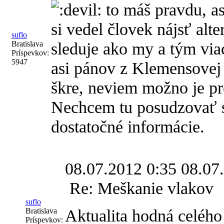
to máš pravdu, a
si vedel človek nájsť alt
suflo
sleduje ako my a tým vi
Bratislava
Príspevkov:
5947
asi pánov z Klemensovej 
škre, neviem možno je pr
Nechcem tu posudzovať 
dostatočné informácie.
08.07.2012 0:35
08.07
Re: Meškanie vlakov
suflo
Aktualita hodná celého
Bratislava
Príspevkov: