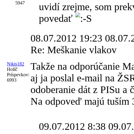
5947
uvidí zrejme, som prek
povedať
08.07.2012 19:23
08.07.
Re: Meškanie vlakov
Takže na odporúčanie 
Nikis182
Holíč
Príspevkov:
aj ja poslal e-mail na ŽS
6993
odoberanie dát z PISu a č
Na odpoveď majú tuším 30
09.07.2012 8:38
09.07