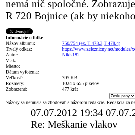
nemá nič spoločné. Zobrazuje
R 720 Bojnice (ak by niekoho
Informácie o fotke
Názov albumu:
750/754 (ex. T 478.3,T 478.4)
Trvalý odkaz:
https://www.zeleznicny.net/modules/
Autor:
Nikis182
Vlak:
Miesto:
Dátum vyfotenia:
Veľkosť:
395 KB
Rozmery:
1024 x 655 pixelov
Zobrazené:
477 krát
Názory sa nemusia sa zhodovať s názorom redakcie. Redakcia za n
07.07.2012 19:34
07.07.
Re: Meškanie vlakov