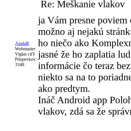
Re: Meškanie vlakov
ja Vám presne poviem č
možno aj nejakú strán
ho niečo ako Komplexn
AladaR
Webmaster
jasné že ho zaplatia lud
Viglas citY
Príspevkov:
informácie čo teraz bez
3348
niekto sa na to poriadn
ako predtym.
Ináč Android app Poloh
vlakov, zdá sa že správ