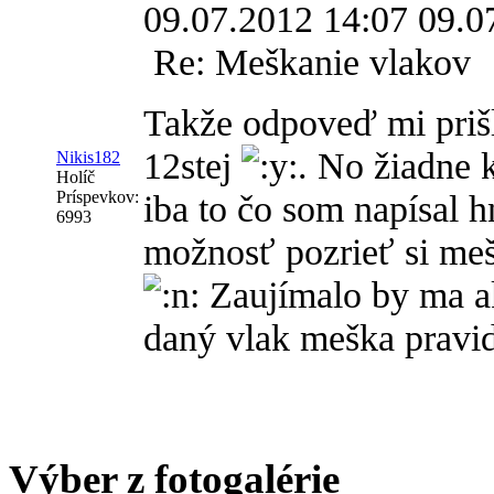
09.07.2012 14:07
09.0
Re: Meškanie vlakov
Takže odpoveď mi prišl
12stej
. No žiadne 
Nikis182
Holíč
Príspevkov:
iba to čo som napísal 
6993
možnosť pozrieť si meš
Zaujímalo by ma ako
daný vlak meška pravid
Výber z fotogalérie