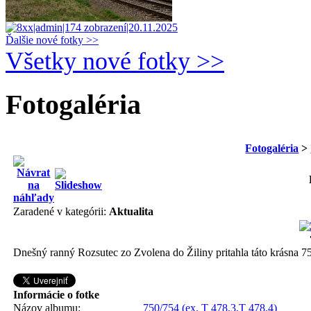
Ďalšie nové fotky >>
Všetky nové fotky >>
Fotogaléria
Fotogaléria
>
Zaradené v kategórii:
Aktualita
Dnešný ranný Rozsutec zo Zvolena do Žiliny pritahla táto krásna 
Informácie o fotke
Názov albumu:
750/754 (ex. T 478.3,T 478.4)