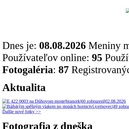
Dnes je:
08.08.2026
Meniny 
Používateľov online:
95
Použív
Fotogaléria
:
87
Registrovaný
Aktualita
Ďalšie nové fotky >>
Fotografia z dneška