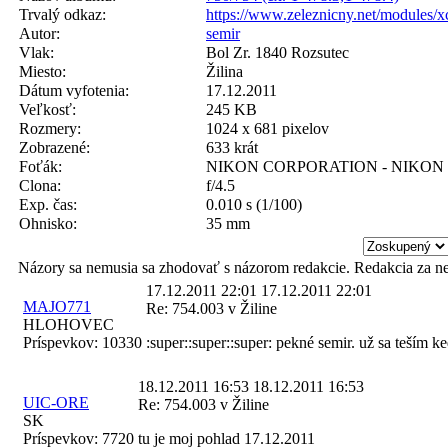
Trvalý odkaz:
https://www.zeleznicny.net/modules/
Autor:
semir
Vlak:
Bol Zr. 1840 Rozsutec
Miesto:
Žilina
Dátum vyfotenia:
17.12.2011
Veľkosť:
245 KB
Rozmery:
1024 x 681 pixelov
Zobrazené:
633 krát
Foťák:
NIKON CORPORATION - NIKON
Clona:
f/4.5
Exp. čas:
0.010 s (1/100)
Ohnisko:
35 mm
Názory sa nemusia sa zhodovať s názorom redakcie. Redakcia za n
17.12.2011 22:01
17.12.2011 22:01
MAJO771
Re: 754.003 v Žiline
HLOHOVEC
Príspevkov:
10330
:super::super::super: pekné semir. už sa teším ke
18.12.2011 16:53
18.12.2011 16:53
UIC-ORE
Re: 754.003 v Žiline
SK
Príspevkov:
7720
tu je moj pohlad 17.12.2011