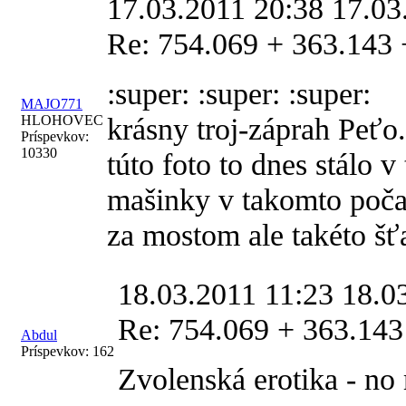
17.03.2011 20:38
17.03
Re: 754.069 + 363.143 
:super: :super: :super:
MAJO771
krásny troj-záprah Peťo.
HLOHOVEC
Príspevkov:
10330
túto foto to dnes stálo v
mašinky v takomto počas
za mostom ale takéto šť
18.03.2011 11:23
18.0
Re: 754.069 + 363.143
Abdul
Príspevkov:
162
Zvolenská erotika - no