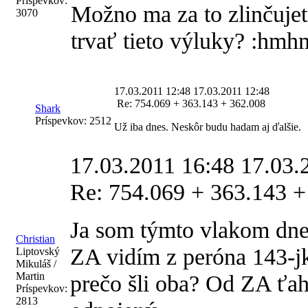
Príspevkov:
Možno ma za to zlinčuje
3070
trvať tieto výluky? :hm
17.03.2011 12:48
17.03.2011 12:48
Re: 754.069 + 363.143 + 362.008
Shark
Príspevkov:
2512
Už iba dnes. Neskôr budu hadam aj ďalšie.
17.03.2011 16:48
17.03.
Re: 754.069 + 363.143 +
Ja som týmto vlakom dn
Christian
ZA vidím z peróna 143-jk
Liptovský
Mikuláš /
Martin
prečo šli oba? Od ZA ťah
Príspevkov:
2813