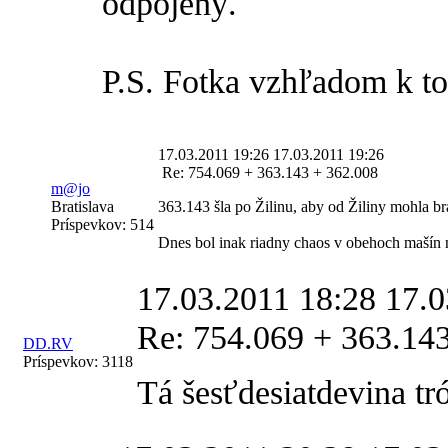
odpojený.
P.S. Fotka vzhľadom k t
17.03.2011 19:26
17.03.2011 19:26
Re: 754.069 + 363.143 + 362.008
m@jo
Bratislava
363.143 šla po Žilinu, aby od Žiliny mohla br
Príspevkov:
514
Dnes bol inak riadny chaos v obehoch mašín 
17.03.2011 18:28
17.0
Re: 754.069 + 363.14
DD.RV
Príspevkov:
3118
Tá šesťdesiatdevina tr