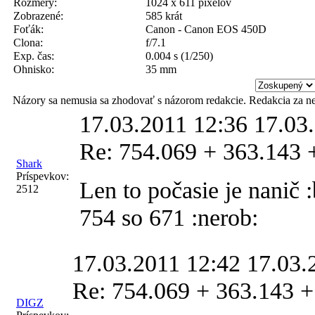
Rozmery:
1024 x 611 pixelov
Zobrazené:
585 krát
Foťák:
Canon - Canon EOS 450D
Clona:
f/7.1
Exp. čas:
0.004 s (1/250)
Ohnisko:
35 mm
Názory sa nemusia sa zhodovať s názorom redakcie. Redakcia za n
17.03.2011 12:36
17.03
Re: 754.069 + 363.143 
Shark
Príspevkov:
Len to počasie je nanič
2512
754 so 671 :nerob:
17.03.2011 12:42
17.03.
Re: 754.069 + 363.143 +
DIGZ