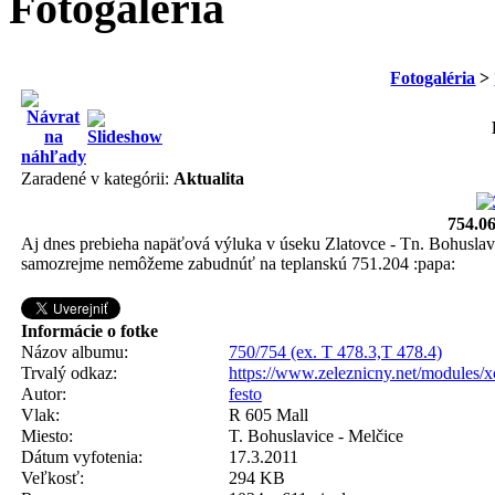
Fotogaléria
Fotogaléria
>
Zaradené v kategórii:
Aktualita
754.06
Aj dnes prebieha napäťová výluka v úseku Zlatovce - Tn. Bohuslavi
samozrejme nemôžeme zabudnúť na teplanskú 751.204 :papa:
Informácie o fotke
Názov albumu:
750/754 (ex. T 478.3,T 478.4)
Trvalý odkaz:
https://www.zeleznicny.net/modules/
Autor:
festo
Vlak:
R 605 Mall
Miesto:
T. Bohuslavice - Melčice
Dátum vyfotenia:
17.3.2011
Veľkosť:
294 KB