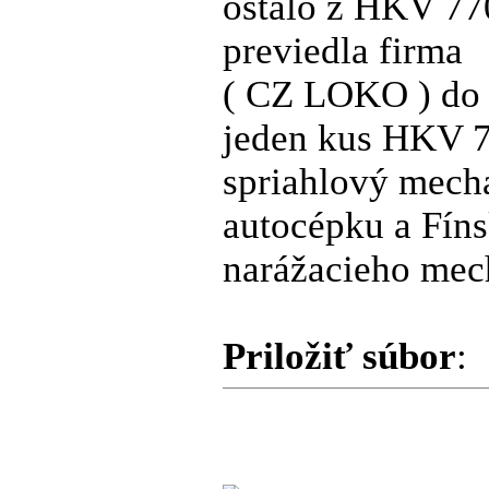
ostalo z HKV 770
previedla firma
( CZ LOKO ) do
jeden kus HKV 7
spriahlový mech
autocépku a Fín
narážacieho mec
Priložiť súbor
: