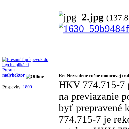
2.jpg
(137.
Presun
malyhektor
Re: Nezradené rušne motorovej tra
HKV 774.715-7 p
Príspevky:
1809
na previazanie p
byť prepravené 
774.715-7 je re