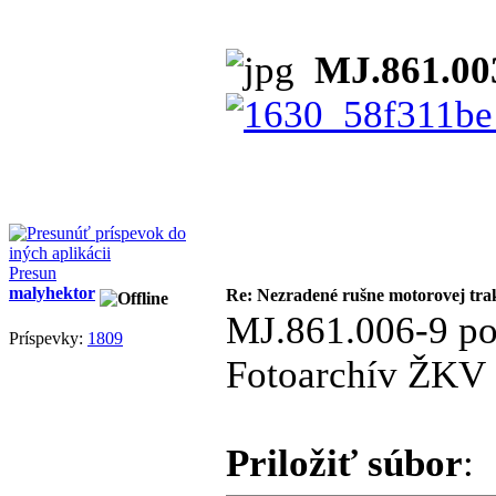
MJ.861.003
Presun
malyhektor
Re: Nezradené rušne motorovej tra
MJ.861.006-9 po
Príspevky:
1809
Fotoarchív ŽKV 
Priložiť súbor
: