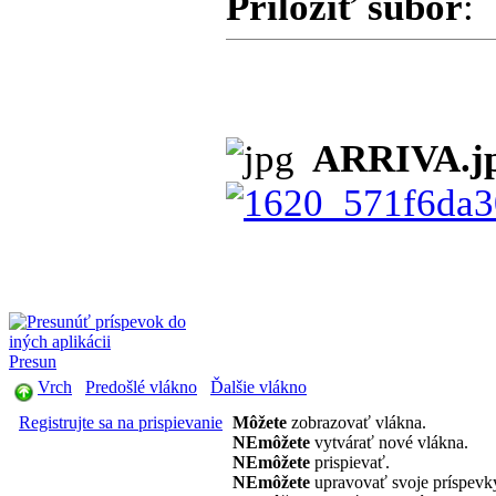
Priložiť súbor
:
ARRIVA.j
Presun
Vrch
Predošlé vlákno
Ďalšie vlákno
Registrujte sa na prispievanie
Môžete
zobrazovať vlákna.
NEmôžete
vytvárať nové vlákna.
NEmôžete
prispievať.
NEmôžete
upravovať svoje príspevk