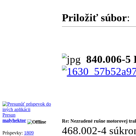
Priložiť súbor
:
840.006-5 
Presun
malyhektor
Re: Nezradené rušne motorovej tra
468.002-4 súkro
Príspevky:
1809