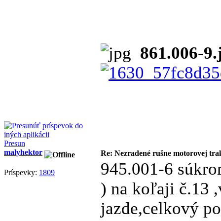
861.006-9.
Presun
malyhektor
Re: Nezradené rušne motorovej tra
945.001-6 súkr
Príspevky:
1809
) na koľaji č.13 
jazde,celkový po