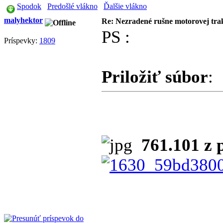
Spodok
Predošlé vlákno
Ďalšie vlákno
malyhektor
Re: Nezradené rušne motorovej tra
PS :
Príspevky:
1809
Priložiť súbor
:
761.101 z 