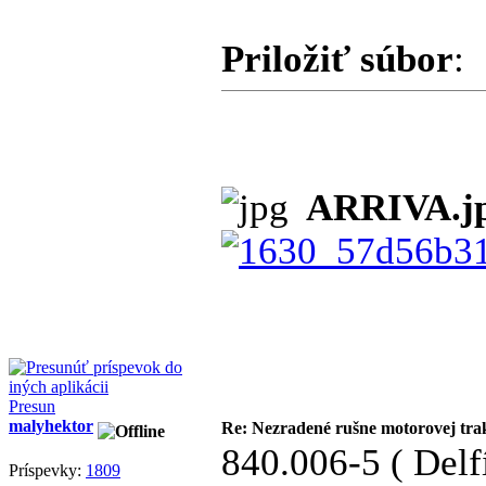
Priložiť súbor
:
ARRIVA.j
Presun
malyhektor
Re: Nezradené rušne motorovej tra
840.006-5 ( Del
Príspevky:
1809