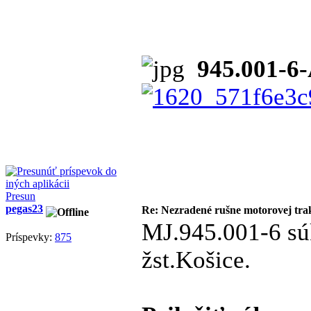
945.001-6
Presun
pegas23
Re: Nezradené rušne motorovej tra
MJ.945.001-6 s
Príspevky:
875
žst.Košice.