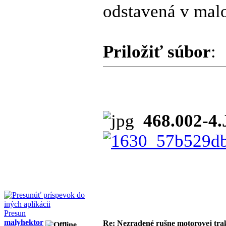
odstavená v malo
Priložiť súbor
:
468.002-4
Presun
malyhektor
Re: Nezradené rušne motorovej tra