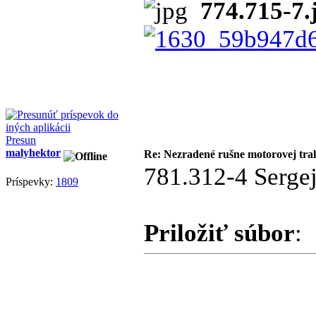
774.715-7.
Presun
malyhektor
Re: Nezradené rušne motorovej tra
781.312-4 Serge
Príspevky:
1809
Priložiť súbor
: