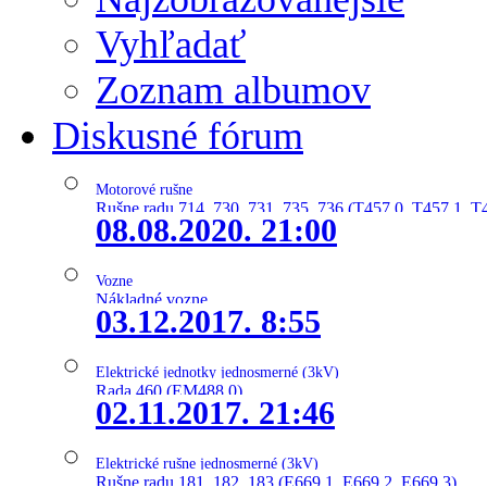
Vyhľadať
Zoznam albumov
Diskusné fórum
Motorové rušne
Rušne radu 714, 730, 731, 735, 736 (T457.0, T457.1, T
08.08.2020. 21:00
Vozne
Nákladné vozne
03.12.2017. 8:55
Elektrické jednotky jednosmerné (3kV)
Rada 460 (EM488.0)
02.11.2017. 21:46
Elektrické rušne jednosmerné (3kV)
Rušne radu 181, 182, 183 (E669.1, E669.2, E669.3)