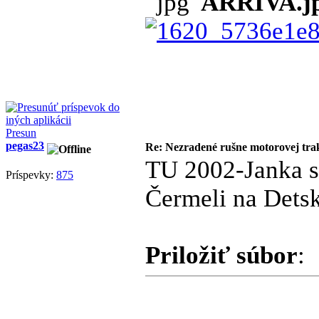
ARRIVA.j
Presun
pegas23
Re: Nezradené rušne motorovej tra
TU 2002-Janka 
Príspevky:
875
Čermeli na Detsk
Priložiť súbor
: