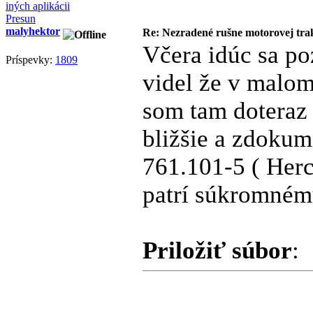
Presun
malyhektor
Re: Nezradené rušne motorovej tra
Včera idúc sa po
Príspevky:
1809
videl že v malom
som tam doteraz 
bližšie a zdoku
761.101-5 ( Her
patrí súkromném
Priložiť súbor
: