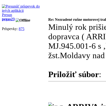
Presun
pegas23
Re: Nezradené rušne motorovej tra
Minulý rok priši
Príspevky:
875
dopravca ( ARRIV
MJ.945.001-6 s ,
žst.Moldavy nad
Priložiť súbor
: