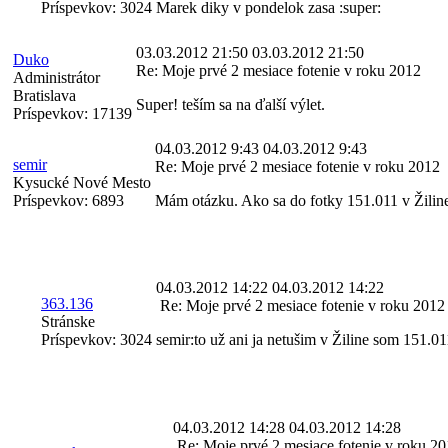
Príspevkov:
3024
Marek diky v pondelok zasa :super:
03.03.2012 21:50
03.03.2012 21:50
Duko
Re: Moje prvé 2 mesiace fotenie v roku 2012
Administrátor
Bratislava
Super! teším sa na ďalší výlet.
Príspevkov:
17139
04.03.2012 9:43
04.03.2012 9:43
semir
Re: Moje prvé 2 mesiace fotenie v roku 2012
Kysucké Nové Mesto
Príspevkov:
6893
Mám otázku. Ako sa do fotky 151.011 v Žiline
04.03.2012 14:22
04.03.2012 14:22
363.136
Re: Moje prvé 2 mesiace fotenie v roku 2012
Stránske
Príspevkov:
3024
semir:to už ani ja netušim v Žiline som 151.011
04.03.2012 14:28
04.03.2012 14:28
Re: Moje prvé 2 mesiace fotenie v roku 2