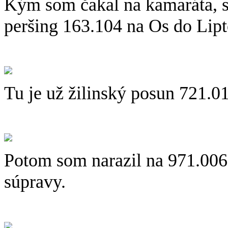
Kým som čakal na kamaráta, st
peršing 163.104 na Os do Lip
Tu je už žilinský posun 721.0
Potom som narazil na 971.006 
súpravy.