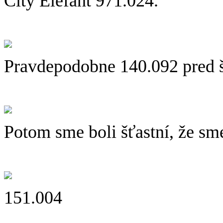
City Elefant 971.024.
Pravdepodobne 140.092 pred 
Potom sme boli šťastní, že sme
151.004