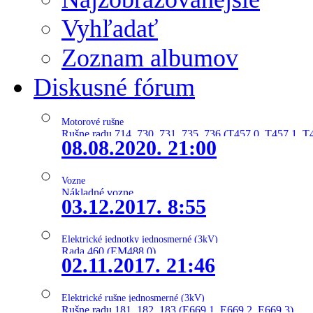
Vyhľadať
Zoznam albumov
Diskusné fórum
Motorové rušne
Rušne radu 714, 730, 731, 735, 736 (T457.0, T457.1, T
08.08.2020. 21:00
Vozne
Nákladné vozne
03.12.2017. 8:55
Elektrické jednotky jednosmerné (3kV)
Rada 460 (EM488.0)
02.11.2017. 21:46
Elektrické rušne jednosmerné (3kV)
Rušne radu 181, 182, 183 (E669.1, E669.2, E669.3)