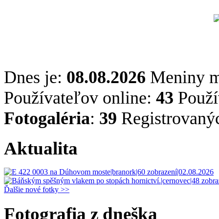
Dnes je:
08.08.2026
Meniny 
Používateľov online:
43
Použív
Fotogaléria
:
39
Registrovaný
Aktualita
Ďalšie nové fotky >>
Fotografia z dneška