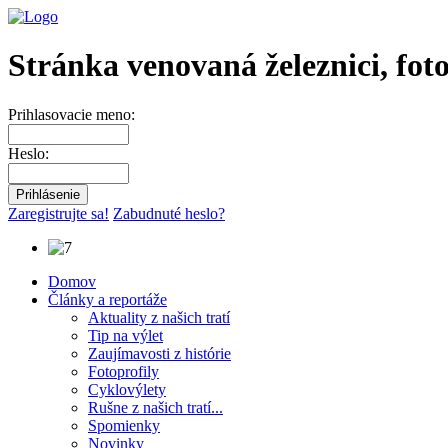
Stránka venovaná železnici, fot
Prihlasovacie meno:
Heslo:
Zaregistrujte sa!
Zabudnuté heslo?
Domov
Články a reportáže
Aktuality z našich tratí
Tip na výlet
Zaujímavosti z histórie
Fotoprofily
Cyklovýlety
Rušne z našich tratí...
Spomienky
Novinky