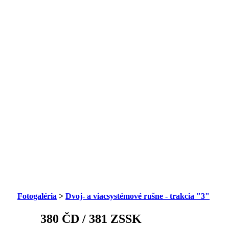
Fotogaléria
>
Dvoj- a viacsystémové rušne - trakcia "3"
380 ČD / 381 ZSSK