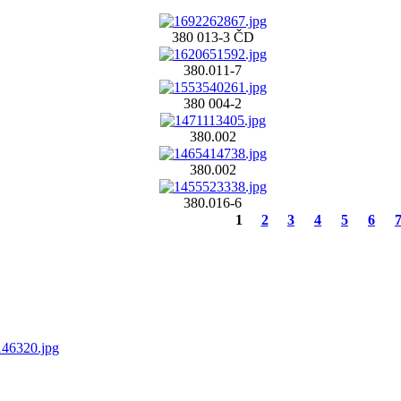
380 013-3 ČD
380.011-7
380 004-2
380.002
380.002
380.016-6
1
2
3
4
5
6