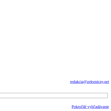
redakcia@zeleznicny.net
Pokročilé vyhľadávanie