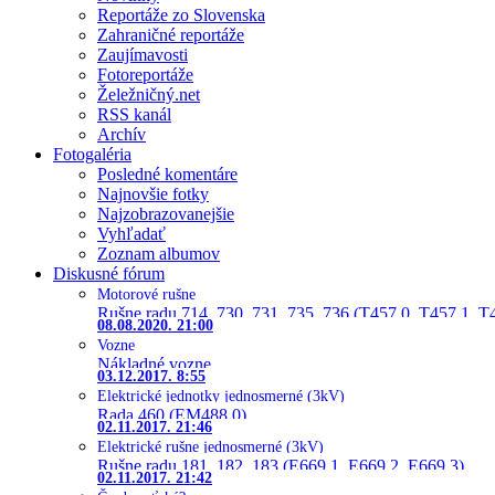
Reportáže zo Slovenska
Zahraničné reportáže
Zaujímavosti
Fotoreportáže
Želežničný.net
RSS kanál
Archív
Fotogaléria
Posledné komentáre
Najnovšie fotky
Najzobrazovanejšie
Vyhľadať
Zoznam albumov
Diskusné fórum
Motorové rušne
Rušne radu 714, 730, 731, 735, 736 (T457.0, T457.1, T
08.08.2020. 21:00
Vozne
Nákladné vozne
03.12.2017. 8:55
Elektrické jednotky jednosmerné (3kV)
Rada 460 (EM488.0)
02.11.2017. 21:46
Elektrické rušne jednosmerné (3kV)
Rušne radu 181, 182, 183 (E669.1, E669.2, E669.3)
02.11.2017. 21:42