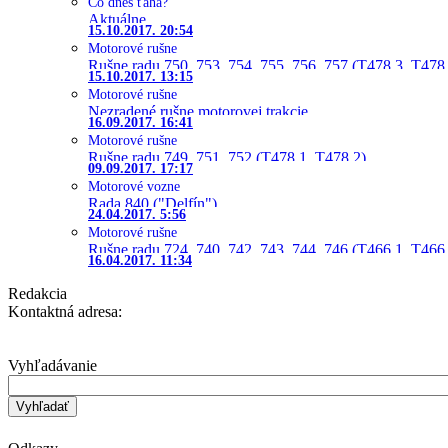
Čo dnes ťahá?
Aktuálne
15.10.2017. 20:54
Motorové rušne
Rušne radu 750, 753, 754, 755, 756, 757 (T478.3, T478
15.10.2017. 13:15
Motorové rušne
Nezradené rušne motorovej trakcie
16.09.2017. 16:41
Motorové rušne
Rušne radu 749, 751, 752 (T478.1, T478.2)
09.09.2017. 17:17
Motorové vozne
Rada 840 ("Delfín")
24.04.2017. 5:56
Motorové rušne
Rušne radu 724, 740, 742, 743, 744, 746 (T466.1, T466.
16.04.2017. 11:34
Redakcia
Kontaktná adresa:
Vyhľadávanie