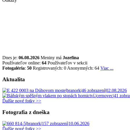
Odkazy
Dnes je:
06.08.2026
Meniny má
Jozefína
Používateľov online:
64
Používateľov v sekcii
Fotogaléria
:
50
Registrovaných: 0
Anonymných: 64
Viac ...
Aktualita
Ďalšie nové fotky >>
Fotografia z dneška
Ďalšie nové fotky >>