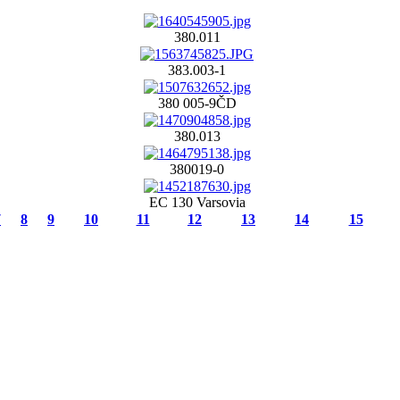
380.011
383.003-1
380 005-9ČD
380.013
380019-0
EC 130 Varsovia
7
8
9
10
11
12
13
14
15