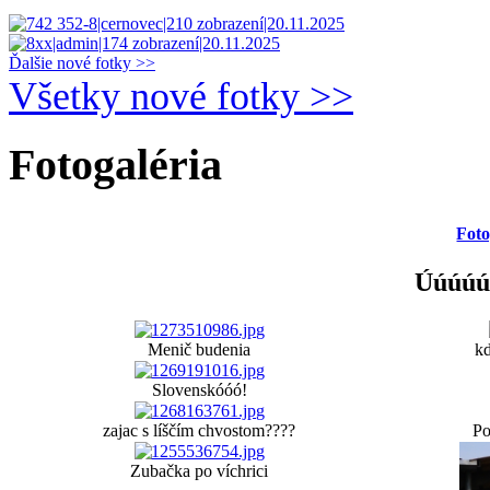
Ďalšie nové fotky >>
Všetky nové fotky >>
Fotogaléria
Foto
Úúúúú
Menič budenia
kd
Slovenskóóó!
zajac s líščím chvostom????
Po
Zubačka po víchrici