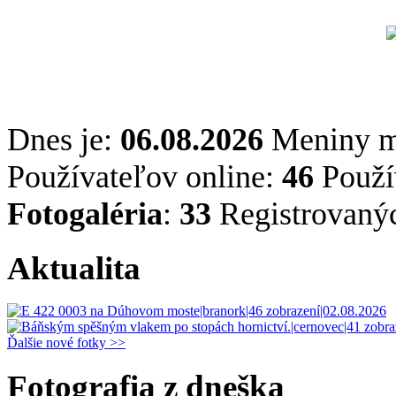
Dnes je:
06.08.2026
Meniny 
Používateľov online:
46
Použív
Fotogaléria
:
33
Registrovaný
Aktualita
Ďalšie nové fotky >>
Fotografia z dneška