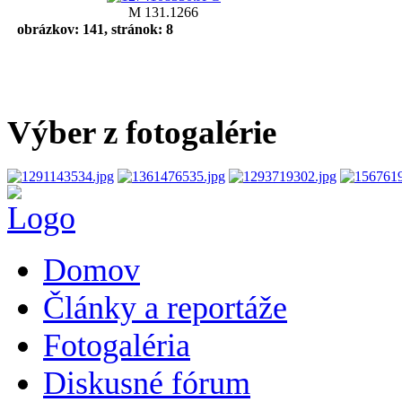
M 131.1266
obrázkov: 141, stránok: 8
Výber z fotogalérie
Domov
Články a reportáže
Fotogaléria
Diskusné fórum