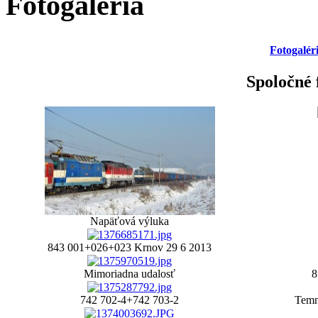
Fotogaléria
Fotogalér
Spoločné 
Napäťová výluka
843 001+026+023 Krnov 29 6 2013
Mimoriadna udalosť
8
742 702-4+742 703-2
Temn