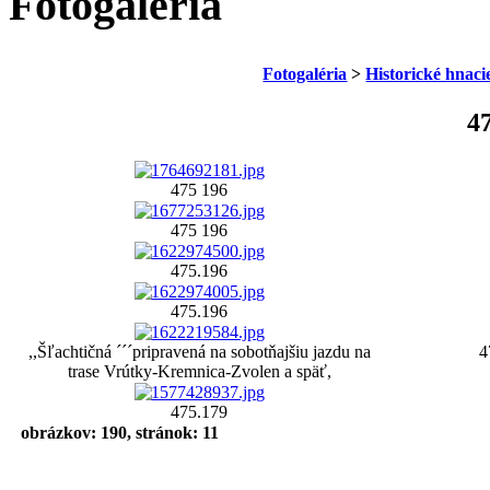
Fotogaléria
Fotogaléria
>
Historické hnac
4
475 196
475 196
475.196
475.196
,,Šľachtičná ´´´pripravená na sobotňajšiu jazdu na
4
trase Vrútky-Kremnica-Zvolen a späť,
475.179
obrázkov: 190, stránok: 11