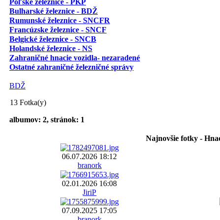
Poľské železnice - PKP
Bulharské železnice - BDŽ
Rumunské železnice - SNCFR
Francúzske železnice - SNCF
Belgické železnice - SNCB
Holandské železnice - NS
Zahraničné hnacie vozidla- nezaradené
Ostatné zahraničné železničné správy
BDŽ
13 Fotka(y)
albumov: 2, stránok: 1
Najnovšie fotky - Hna
06.07.2026 18:12
branork
02.01.2026 16:08
JiriP
07.09.2025 17:05
branork