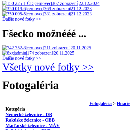
Ďalšie nové fotky >>
Fšecko možnééé ...
Ďalšie nové fotky >>
Všetky nové fotky >>
Fotogaléria
Fotogaléria
>
Hnacie
Kategória
Nemecké železnice - DB
Rakúske železnice - OBB
Maďarské železnice - MÁV