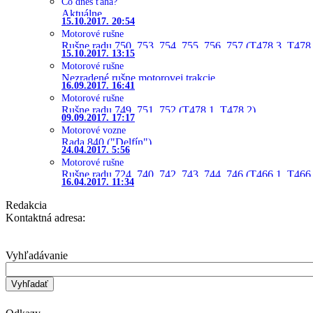
Čo dnes ťahá?
Aktuálne
15.10.2017. 20:54
Motorové rušne
Rušne radu 750, 753, 754, 755, 756, 757 (T478.3, T478
15.10.2017. 13:15
Motorové rušne
Nezradené rušne motorovej trakcie
16.09.2017. 16:41
Motorové rušne
Rušne radu 749, 751, 752 (T478.1, T478.2)
09.09.2017. 17:17
Motorové vozne
Rada 840 ("Delfín")
24.04.2017. 5:56
Motorové rušne
Rušne radu 724, 740, 742, 743, 744, 746 (T466.1, T466.
16.04.2017. 11:34
Redakcia
Kontaktná adresa:
Vyhľadávanie