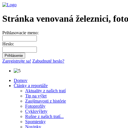
Stránka venovaná železnici, fot
Prihlasovacie meno:
Heslo:
Zaregistrujte sa!
Zabudnuté heslo?
Domov
Články a reportáže
Aktuality z našich tratí
Tip na výlet
Zaujímavosti z histórie
Fotoprofily
Cyklovýlety
Rušne z našich tratí...
Spomienky
Novinky