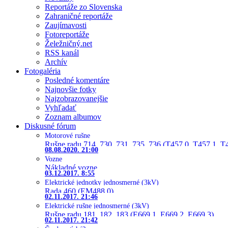
Reportáže zo Slovenska
Zahraničné reportáže
Zaujímavosti
Fotoreportáže
Želežničný.net
RSS kanál
Archív
Fotogaléria
Posledné komentáre
Najnovšie fotky
Najzobrazovanejšie
Vyhľadať
Zoznam albumov
Diskusné fórum
Motorové rušne
Rušne radu 714, 730, 731, 735, 736 (T457.0, T457.1, T
08.08.2020. 21:00
Vozne
Nákladné vozne
03.12.2017. 8:55
Elektrické jednotky jednosmerné (3kV)
Rada 460 (EM488.0)
02.11.2017. 21:46
Elektrické rušne jednosmerné (3kV)
Rušne radu 181, 182, 183 (E669.1, E669.2, E669.3)
02.11.2017. 21:42