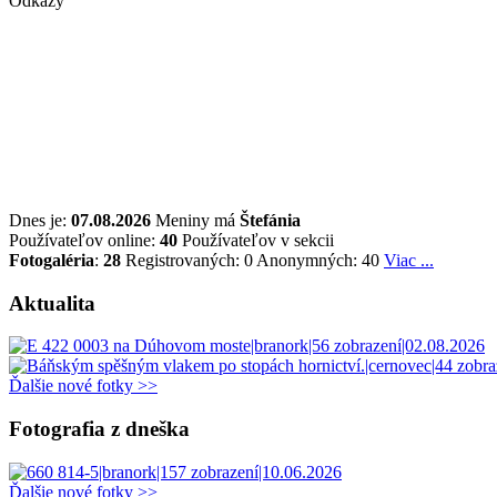
Odkazy
Dnes je:
07.08.2026
Meniny má
Štefánia
Používateľov online:
40
Používateľov v sekcii
Fotogaléria
:
28
Registrovaných: 0
Anonymných: 40
Viac ...
Aktualita
Ďalšie nové fotky >>
Fotografia z dneška
Ďalšie nové fotky >>