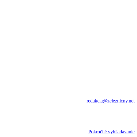
redakcia@zeleznicny.net
Pokročilé vyhľadávanie