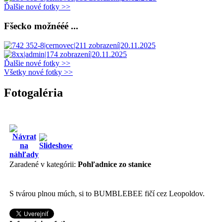
Ďalšie nové fotky >>
Fšecko možnééé ...
Ďalšie nové fotky >>
Všetky nové fotky >>
Fotogaléria
Zaradené v kategórii:
Pohľadnice zo stanice
S tvárou plnou múch, si to BUMBLEBEE fičí cez Leopoldov.