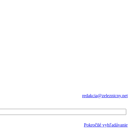
redakcia@zeleznicny.net
Pokročilé vyhľadávanie