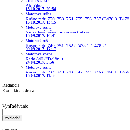
Čo dnes ťahá?
Aktuálne
15.10.2017. 20:54
Motorové rušne
Rušne radu 750, 753, 754, 755, 756, 757 (T478.3, T478
15.10.2017. 13:15
Motorové rušne
Nezradené rušne motorovej trakcie
16.09.2017. 16:41
Motorové rušne
Rušne radu 749, 751, 752 (T478.1, T478.2)
09.09.2017. 17:17
Motorové vozne
Rada 840 ("Delfín")
24.04.2017. 5:56
Motorové rušne
Rušne radu 724, 740, 742, 743, 744, 746 (T466.1, T466.
16.04.2017. 11:34
Redakcia
Kontaktná adresa:
Vyhľadávanie