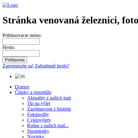
Stránka venovaná železnici, fot
Prihlasovacie meno:
Heslo:
Zaregistrujte sa!
Zabudnuté heslo?
Domov
Články a reportáže
Aktuality z našich tratí
Tip na výlet
Zaujímavosti z histórie
Fotoprofily
Cyklovýlety
Rušne z našich tratí...
Spomienky
Novinky