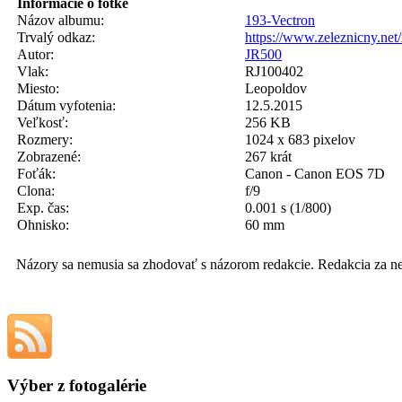
Informácie o fotke
Názov albumu:
193-Vectron
Trvalý odkaz:
https://www.zeleznicny.ne
Autor:
JR500
Vlak:
RJ100402
Miesto:
Leopoldov
Dátum vyfotenia:
12.5.2015
Veľkosť:
256 KB
Rozmery:
1024 x 683 pixelov
Zobrazené:
267 krát
Foťák:
Canon - Canon EOS 7D
Clona:
f/9
Exp. čas:
0.001 s (1/800)
Ohnisko:
60 mm
Názory sa nemusia sa zhodovať s názorom redakcie. Redakcia za n
Výber z fotogalérie