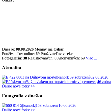
Odkazy
Dnes je:
08.08.2026
Meniny má
Oskar
Používateľov online:
69
Používateľov v sekcii
Fotogaléria
:
38
Registrovaných: 0
Anonymných: 69
Viac ...
Aktualita
Ďalšie nové fotky >>
Fotografia z dneška
Ďalšie nové fotky >>