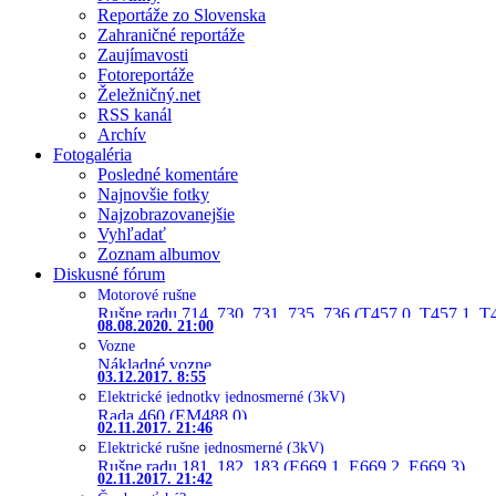
Reportáže zo Slovenska
Zahraničné reportáže
Zaujímavosti
Fotoreportáže
Želežničný.net
RSS kanál
Archív
Fotogaléria
Posledné komentáre
Najnovšie fotky
Najzobrazovanejšie
Vyhľadať
Zoznam albumov
Diskusné fórum
Motorové rušne
Rušne radu 714, 730, 731, 735, 736 (T457.0, T457.1, T
08.08.2020. 21:00
Vozne
Nákladné vozne
03.12.2017. 8:55
Elektrické jednotky jednosmerné (3kV)
Rada 460 (EM488.0)
02.11.2017. 21:46
Elektrické rušne jednosmerné (3kV)
Rušne radu 181, 182, 183 (E669.1, E669.2, E669.3)
02.11.2017. 21:42