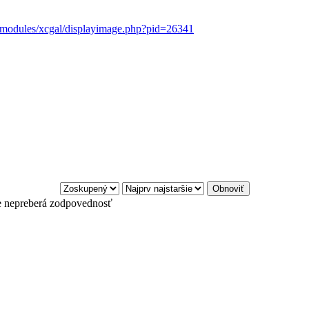
t/modules/xcgal/displayimage.php?pid=26341
e nepreberá zodpovednosť