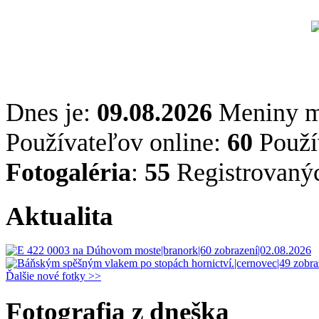
Dnes je:
09.08.2026
Meniny 
Používateľov online:
60
Použív
Fotogaléria
:
55
Registrovaný
Aktualita
Ďalšie nové fotky >>
Fotografia z dneška