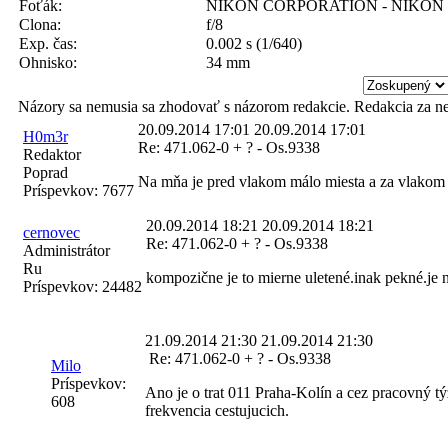
Foťák:
NIKON CORPORATION - NIKON 
Clona:
f/8
Exp. čas:
0.002 s (1/640)
Ohnisko:
34 mm
Názory sa nemusia sa zhodovať s názorom redakcie. Redakcia za n
20.09.2014 17:01
20.09.2014 17:01
H0m3r
Re: 471.062-0 + ? - Os.9338
Redaktor
Poprad
Na mňa je pred vlakom málo miesta a za vlakom zas
Príspevkov:
7677
20.09.2014 18:21
20.09.2014 18:21
cernovec
Re: 471.062-0 + ? - Os.9338
Administrátor
Ru
kompozične je to mierne uletené.inak pekné.je na
Príspevkov:
24482
21.09.2014 21:30
21.09.2014 21:30
Re: 471.062-0 + ? - Os.9338
Milo
Príspevkov:
Ano je o trat 011 Praha-Kolín a cez pracovný t
608
frekvencia cestujucich.