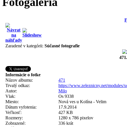
Fotogaléria
F
Zaradené v kategórii:
Súčasné fotografie
471
Informácie o fotke
Názov albumu:
471
Trvalý odkaz:
https://www.zeleznicny.net/modules/
Autor:
Milo
Vlak:
Os 9338
Miesto:
Nová ves u Kolína - Velim
Dátum vyfotenia:
17.9.2014
Veľkosť:
427 KB
Rozmery:
1280 x 786 pixelov
Zobrazené:
336 krát