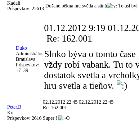
Kadaň
Dušane pěkná hra světla a stínů
To asi byl
Príspevkov:
22613
01.12.2012 9:19
01.12.2
Re: 162.001
Duko
Slnko býva o tomto čase 
Administrátor
Bratislava
vždy robí vabank. Tu to v
Príspevkov:
17139
dostatok svetla a vrcholk
hru svetla a tieňov.
02.12.2012 22:45
02.12.2012 22:45
Peter.B
Re: 162.001
Ko
Príspevkov:
2616
Super !