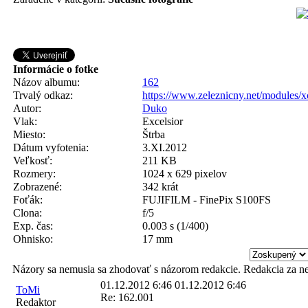
Informácie o fotke
Názov albumu:
162
Trvalý odkaz:
https://www.zeleznicny.net/modules/
Autor:
Duko
Vlak:
Excelsior
Miesto:
Štrba
Dátum vyfotenia:
3.XI.2012
Veľkosť:
211 KB
Rozmery:
1024 x 629 pixelov
Zobrazené:
342 krát
Foťák:
FUJIFILM - FinePix S100FS
Clona:
f/5
Exp. čas:
0.003 s (1/400)
Ohnisko:
17 mm
Názory sa nemusia sa zhodovať s názorom redakcie. Redakcia za n
01.12.2012 6:46
01.12.2012 6:46
ToMi
Re: 162.001
Redaktor