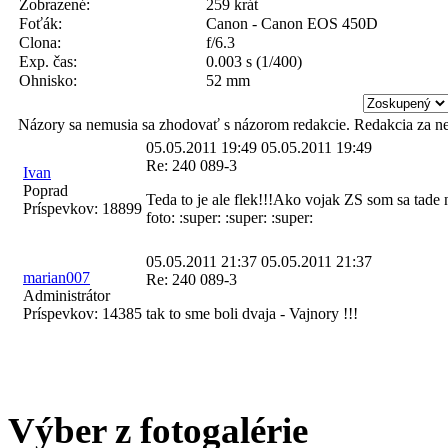
Zobrazené:
259 krát
Foťák:
Canon - Canon EOS 450D
Clona:
f/6.3
Exp. čas:
0.003 s (1/400)
Ohnisko:
52 mm
Názory sa nemusia sa zhodovať s názorom redakcie. Redakcia za n
05.05.2011 19:49
05.05.2011 19:49
Re: 240 089-3
Ivan
Poprad
Teda to je ale flek!!!Ako vojak ZS som sa tade n
Príspevkov:
18899
foto: :super: :super: :super:
05.05.2011 21:37
05.05.2011 21:37
marian007
Re: 240 089-3
Administrátor
Príspevkov:
14385
tak to sme boli dvaja - Vajnory !!!
Výber z fotogalérie