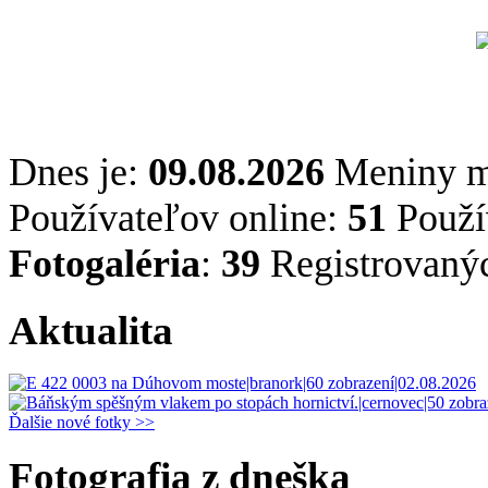
Dnes je:
09.08.2026
Meniny 
Používateľov online:
51
Použív
Fotogaléria
:
39
Registrovaný
Aktualita
Ďalšie nové fotky >>
Fotografia z dneška