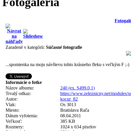
Fotogaléria
Fotogalé
Zaradené v kategórii:
Súčasné fotografie
...spomienka na moju návštevu tohto krásneho fleku s veľkým F ;-)
Informácie o fotke
Názov albumu:
240 (ex. S499.0,1)
Trvalý odkaz:
https://www.zeleznicny.net/modules/
Autor:
kocur_82
Vlak:
Os 3013
Miesto:
Bratislava Rača
Dátum vyfotenia:
08.04.2011
Veľkosť:
385 KB
Rozmery:
1024 x 634 pixelov